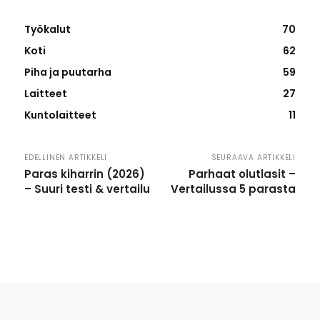
Työkalut
70
Koti
62
Piha ja puutarha
59
Laitteet
27
Kuntolaitteet
11
EDELLINEN ARTIKKELI
SEURAAVA ARTIKKELI
Paras kiharrin (2026)
Parhaat olutlasit –
– Suuri testi & vertailu
Vertailussa 5 parasta