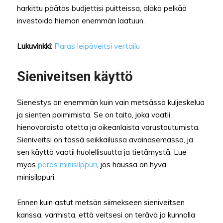
harkittu päätös budjettisi puitteissa, äläkä pelkää
investoida hieman enemmän laatuun.
Lukuvinkki:
Paras leipäveitsi vertailu
Sieniveitsen käyttö
Sienestys on enemmän kuin vain metsässä kuljeskelua
ja sienten poimimista. Se on taito, joka vaatii
hienovaraista otetta ja oikeanlaista varustautumista.
Sieniveitsi on tässä seikkailussa avainasemassa, ja
sen käyttö vaatii huolellisuutta ja tietämystä. Lue
myös
paras minisilppuri
, jos haussa on hyvä
minisilppuri.
Ennen kuin astut metsän siimekseen sieniveitsen
kanssa, varmista, että veitsesi on terävä ja kunnolla