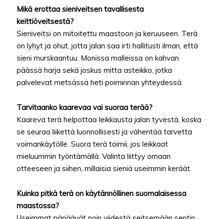
Mikä erottaa sieniveitsen tavallisesta
keittiöveitsestä?
Sieniveitsi on mitoitettu maastoon ja keruuseen. Terä
on lyhyt ja ohut, jotta jalan saa irti hallitusti ilman, että
sieni murskaantuu. Monissa malleissa on kahvan
päässä harja sekä joskus mitta asteikko, jotka
palvelevat metsässä heti poiminnan yhteydessä.
Tarvitaanko kaarevaa vai suoraa terää?
Kaareva terä helpottaa leikkausta jalan tyvestä, koska
se seuraa liikettä luonnollisesti ja vähentää tarvetta
voimankäytölle. Suora terä toimii, jos leikkaat
mieluummin työntämällä. Valinta liittyy omaan
otteeseen ja siihen, millaisia sieniä useimmin keräät.
Kuinka pitkä terä on käytännöllinen suomalaisessa
maastossa?
Useimmat pärjäävät noin viidestä seitsemään sentin