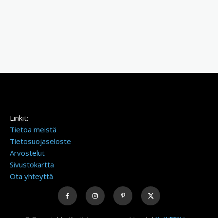
Linkit:
Tietoa meistä
Tietosuojaseloste
Arvostelut
Sivustokartta
Ota yhteyttä