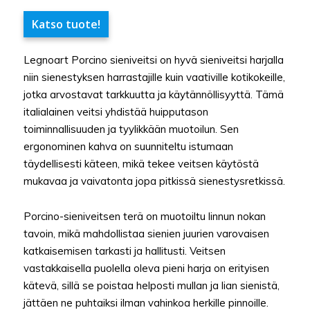
Katso tuote!
Legnoart Porcino sieniveitsi on hyvä sieniveitsi harjalla
niin sienestyksen harrastajille kuin vaativille kotikokeille,
jotka arvostavat tarkkuutta ja käytännöllisyyttä. Tämä
italialainen veitsi yhdistää huipputason
toiminnallisuuden ja tyylikkään muotoilun. Sen
ergonominen kahva on suunniteltu istumaan
täydellisesti käteen, mikä tekee veitsen käytöstä
mukavaa ja vaivatonta jopa pitkissä sienestysretkissä.
Porcino-sieniveitsen terä on muotoiltu linnun nokan
tavoin, mikä mahdollistaa sienien juurien varovaisen
katkaisemisen tarkasti ja hallitusti. Veitsen
vastakkaisella puolella oleva pieni harja on erityisen
kätevä, sillä se poistaa helposti mullan ja lian sienistä,
jättäen ne puhtaiksi ilman vahinkoa herkille pinnoille.