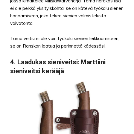
jossa kimaltelee villisiankarvaharja. Tämä nerokas lisä
ei ole pelkkä yksityiskohta; se on kätevä työkalu sienen
harjaamiseen, joka tekee sienien valmistelusta
vaivatonta.
Tämä veitsi ei ole vain työkalu sienien leikkaamiseen,
se on Ranskan laatua ja perinnettä kädessäsi.
4.
Laadukas sieniveitsi
: Marttiini
sieniveitsi kerääjä