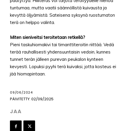
päätyttyä. Hiiliteräs voi tarjota terävyydelle hienoa
tuntumaa, mutta vaatii säännöllistä kuivausta ja
kevyttä öljyämistä. Sateisena syksynä ruostumaton
terä on helppo valinta.
Miten sieniveitsi teroitetaan retkellä?
Pieni taskuhiomakivi tai timanttiteroitin riittää. Vedä
terää rauhallisesti yhdensuuntaisin vedoin, kunnes
tunnet terän jälleen purevan peukalon kynteen
kevyesti. Lopuksi pyyhi terä kuivaksi, jotta kosteus ei
jää hiomapintaan.
09/06/2024
PÄIVITETTY:
02/09/2025
JAA