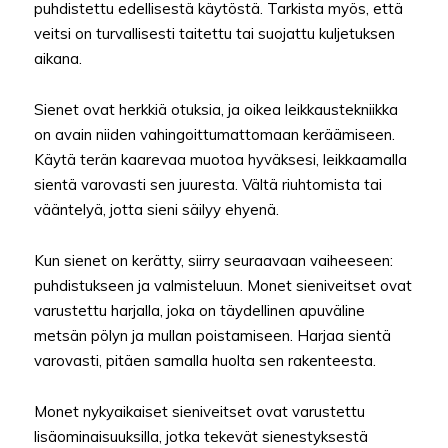
puhdistettu edellisestä käytöstä. Tarkista myös, että
veitsi on turvallisesti taitettu tai suojattu kuljetuksen
aikana.
Sienet ovat herkkiä otuksia, ja oikea leikkaustekniikka
on avain niiden vahingoittumattomaan keräämiseen.
Käytä terän kaarevaa muotoa hyväksesi, leikkaamalla
sientä varovasti sen juuresta. Vältä riuhtomista tai
vääntelyä, jotta sieni säilyy ehyenä.
Kun sienet on kerätty, siirry seuraavaan vaiheeseen:
puhdistukseen ja valmisteluun. Monet sieniveitset ovat
varustettu harjalla, joka on täydellinen apuväline
metsän pölyn ja mullan poistamiseen. Harjaa sientä
varovasti, pitäen samalla huolta sen rakenteesta.
Monet nykyaikaiset sieniveitset ovat varustettu
lisäominaisuuksilla, jotka tekevät sienestyksestä