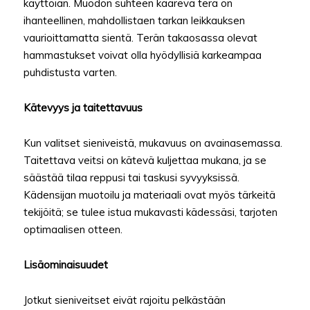
käyttöiän. Muodon suhteen kaareva terä on
ihanteellinen, mahdollistaen tarkan leikkauksen
vaurioittamatta sientä. Terän takaosassa olevat
hammastukset voivat olla hyödyllisiä karkeampaa
puhdistusta varten.
Kätevyys ja taitettavuus
Kun valitset sieniveistä, mukavuus on avainasemassa.
Taitettava veitsi on kätevä kuljettaa mukana, ja se
säästää tilaa reppusi tai taskusi syvyyksissä.
Kädensijan muotoilu ja materiaali ovat myös tärkeitä
tekijöitä; se tulee istua mukavasti kädessäsi, tarjoten
optimaalisen otteen.
Lisäominaisuudet
Jotkut sieniveitset eivät rajoitu pelkästään