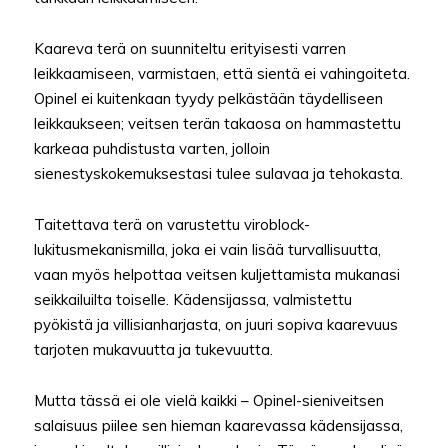
Kaareva terä on suunniteltu erityisesti varren
leikkaamiseen, varmistaen, että sientä ei vahingoiteta.
Opinel ei kuitenkaan tyydy pelkästään täydelliseen
leikkaukseen; veitsen terän takaosa on hammastettu
karkeaa puhdistusta varten, jolloin
sienestyskokemuksestasi tulee sulavaa ja tehokasta.
Taitettava terä on varustettu viroblock-
lukitusmekanismilla, joka ei vain lisää turvallisuutta,
vaan myös helpottaa veitsen kuljettamista mukanasi
seikkailuilta toiselle. Kädensijassa, valmistettu
pyökistä ja villisianharjasta, on juuri sopiva kaarevuus
tarjoten mukavuutta ja tukevuutta.
Mutta tässä ei ole vielä kaikki – Opinel-sieniveitsen
salaisuus piilee sen hieman kaarevassa kädensijassa,