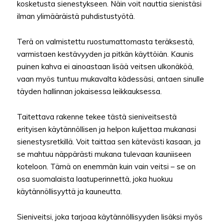
kosketusta sienestykseen. Näin voit nauttia sienistäsi
ilman ylimääräistä puhdistustyötä.
Terä on valmistettu ruostumattomasta teräksestä,
varmistaen kestävyyden ja pitkän käyttöiän. Kaunis
puinen kahva ei ainoastaan lisää veitsen ulkonäköä,
vaan myös tuntuu mukavalta kädessäsi, antaen sinulle
täyden hallinnan jokaisessa leikkauksessa.
Taitettava rakenne tekee tästä sieniveitsestä
erityisen käytännöllisen ja helpon kuljettaa mukanasi
sienestysretkillä. Voit taittaa sen kätevästi kasaan, ja
se mahtuu näppärästi mukana tulevaan kauniiseen
koteloon. Tämä on enemmän kuin vain veitsi – se on
osa suomalaista laatuperinnettä, joka huokuu
käytännöllisyyttä ja kauneutta.
Sieniveitsi, joka tarjoaa käytännöllisyyden lisäksi myös