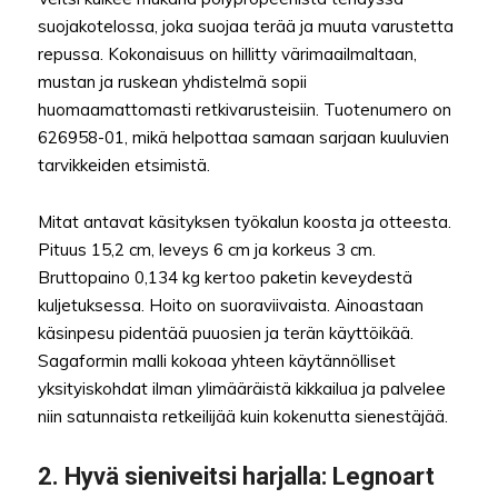
suojakotelossa, joka suojaa terää ja muuta varustetta
repussa. Kokonaisuus on hillitty värimaailmaltaan,
mustan ja ruskean yhdistelmä sopii
huomaamattomasti retkivarusteisiin. Tuotenumero on
626958-01, mikä helpottaa samaan sarjaan kuuluvien
tarvikkeiden etsimistä.
Mitat antavat käsityksen työkalun koosta ja otteesta.
Pituus 15,2 cm, leveys 6 cm ja korkeus 3 cm.
Bruttopaino 0,134 kg kertoo paketin keveydestä
kuljetuksessa. Hoito on suoraviivaista. Ainoastaan
käsinpesu pidentää puuosien ja terän käyttöikää.
Sagaformin malli kokoaa yhteen käytännölliset
yksityiskohdat ilman ylimääräistä kikkailua ja palvelee
niin satunnaista retkeilijää kuin kokenutta sienestäjää.
2.
Hyvä sieniveitsi harjalla
: Legnoart