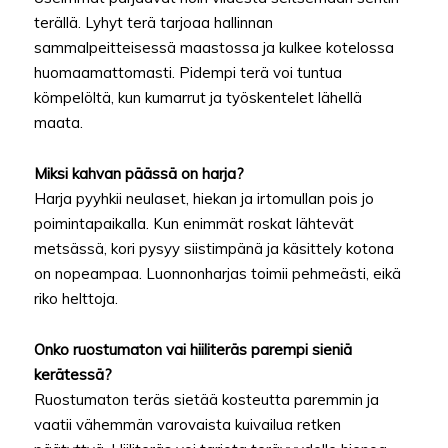
terällä. Lyhyt terä tarjoaa hallinnan
sammalpeitteisessä maastossa ja kulkee kotelossa
huomaamattomasti. Pidempi terä voi tuntua
kömpelöltä, kun kumarrut ja työskentelet lähellä
maata.
Miksi kahvan päässä on harja?
Harja pyyhkii neulaset, hiekan ja irtomullan pois jo
poimintapaikalla. Kun enimmät roskat lähtevät
metsässä, kori pysyy siistimpänä ja käsittely kotona
on nopeampaa. Luonnonharjas toimii pehmeästi, eikä
riko helttoja.
Onko ruostumaton vai hiiliteräs parempi sieniä
kerätessä?
Ruostumaton teräs sietää kosteutta paremmin ja
vaatii vähemmän varovaista kuivailua retken