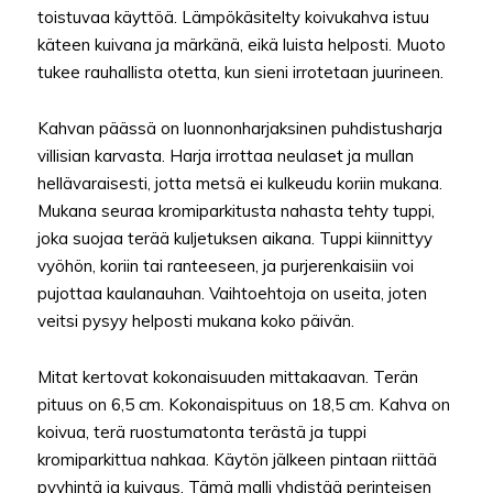
toistuvaa käyttöä. Lämpökäsitelty koivukahva istuu
käteen kuivana ja märkänä, eikä luista helposti. Muoto
tukee rauhallista otetta, kun sieni irrotetaan juurineen.
Kahvan päässä on luonnonharjaksinen puhdistusharja
villisian karvasta. Harja irrottaa neulaset ja mullan
hellävaraisesti, jotta metsä ei kulkeudu koriin mukana.
Mukana seuraa kromiparkitusta nahasta tehty tuppi,
joka suojaa terää kuljetuksen aikana. Tuppi kiinnittyy
vyöhön, koriin tai ranteeseen, ja purjerenkaisiin voi
pujottaa kaulanauhan. Vaihtoehtoja on useita, joten
veitsi pysyy helposti mukana koko päivän.
Mitat kertovat kokonaisuuden mittakaavan. Terän
pituus on 6,5 cm. Kokonaispituus on 18,5 cm. Kahva on
koivua, terä ruostumatonta terästä ja tuppi
kromiparkittua nahkaa. Käytön jälkeen pintaan riittää
pyyhintä ja kuivaus. Tämä malli yhdistää perinteisen