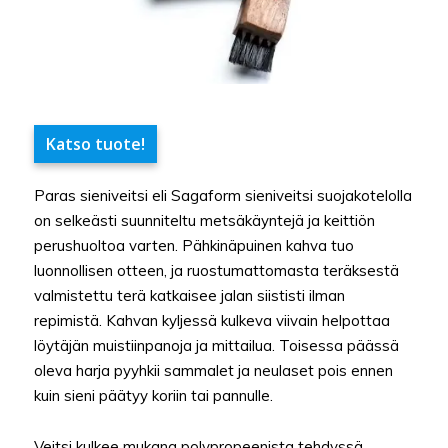
Katso tuote!
Paras sieniveitsi eli Sagaform sieniveitsi suojakotelolla
on selkeästi suunniteltu metsäkäyntejä ja keittiön
perushuoltoa varten. Pähkinäpuinen kahva tuo
luonnollisen otteen, ja ruostumattomasta teräksestä
valmistettu terä katkaisee jalan siististi ilman
repimistä. Kahvan kyljessä kulkeva viivain helpottaa
löytäjän muistiinpanoja ja mittailua. Toisessa päässä
oleva harja pyyhkii sammalet ja neulaset pois ennen
kuin sieni päätyy koriin tai pannulle.
Veitsi kulkee mukana polypropeenista tehdyssä