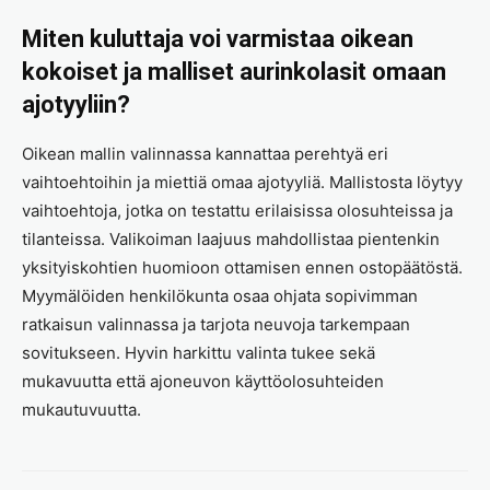
Miten kuluttaja voi varmistaa oikean
kokoiset ja malliset aurinkolasit omaan
ajotyyliin?
Oikean mallin valinnassa kannattaa perehtyä eri
vaihtoehtoihin ja miettiä omaa ajotyyliä. Mallistosta löytyy
vaihtoehtoja, jotka on testattu erilaisissa olosuhteissa ja
tilanteissa. Valikoiman laajuus mahdollistaa pientenkin
yksityiskohtien huomioon ottamisen ennen ostopäätöstä.
Myymälöiden henkilökunta osaa ohjata sopivimman
ratkaisun valinnassa ja tarjota neuvoja tarkempaan
sovitukseen. Hyvin harkittu valinta tukee sekä
mukavuutta että ajoneuvon käyttöolosuhteiden
mukautuvuutta.