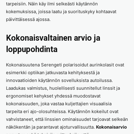
tarpeisiin. Näin käy ilmi selkeästi käytännön
kokemuksissa, joissa laatu ja suorituskyky kohtaavat
päivittäisessä ajossa.
Kokonaisvaltainen arvio ja
loppupohdinta
Kokonaisuutena Serengeti polarisoidut aurinkolasit ovat
esimerkki optiikan jatkuvasta kehityksestä ja
innovaatioiden käytännön sovelluksista autoilussa.
Laadukas valmistus, huolellisesti suunnitellut linssit ja
ergonomiset kehykset yhdessä muodostavat
kokonaisuuden, joka vastaa kuljettajien visuaalisia
tarpeita eri ajo-olosuhteissa. Käytännön kokeilut ovat
vahvistaneet, että linssien ominaisuudet tarjoavat selkeän
näkökentän ja parantavat ajoturvallisuutta.
Kokonaisarvio