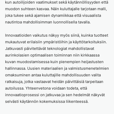
kun autoilijoiden vaatimukset sekä käytännöllisyyden että
muodon suhteen kasvaa. Näin kuluttajalle tarjotaan malli,
joka tukee sekä ajamisen dynamiikkaa että visuaalista
nautintoa mahdollisimman luonnollisella tavalla.
Innovaatioiden vaikutus näkyy myös siinä, kuinka tuotteet
mukautuvat erilaisiin ympäristöihin ja käyttötarkoituksiin.
Jatkuvasti päivitettävät teknologiat mahdollistavat
aurinkolasien optimaalisen toiminnan niin kirkkaassa
kuvan muodostamisessa kuin pienempien heijastusten
hallinnassa. Uusien materiaalien ja valmistusmenetelmien
omaksuminen antaa kuluttajille mahdollisuuden valita
ratkaisuja, jotka vastaavat heidän päivittäisiä tarpeitaan
autoilussa. Yhteenvetona voidaan todeta, että
innovaatioprosessi on jatkuvaa ja sen hedelmät näkyvät
selvästi käytännön kokemuksissa liikenteessä.