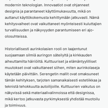
modernin teknologian. Innovaatiot ovat ohjanneet
designia ja parantaneet käyttömukavuutta, mikä on
auttanut käyttökokemusta kehittymään jatkuvasti. Nämä
kehitysvaiheet ovat vaikuttaneet myönteisesti kuluttajien
turvallisuuden ja näkyvyyden parantumiseen eri ajo-
olosuhteissa.
Historiallisesti aurinkolasien rooli on laajentunut
suojaamaan silmiä auringon säteilyltä ja kirkkauden
aiheuttamilta häiriöiltä. Kulttuuriset ja elämäntyylilliset
muutokset ovat vaikuttaneet siihen, miten aurinkolaseja
käytetään päivittäin. Serengetin mallit ovat omaksuneet
tämän kehityksen, tarjoten samanaikaisesti estetiikkaa ja
teknistä tehokkuutta autoilijoille. Kulttuurien vaikutus on
näkyvissä sekä materiaalivalinnoissa että designissa,
mikä kertoo jatkuvasta pyrkimyksestä yhdistää muotoilu
ja toimivuus.