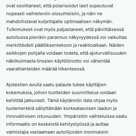
ovat osoittaneet, että polarisoidut lasit sopeutuvat
nopeasti vaihteleviin olosuhteisiin, ja näin ne
mahdollistavat kuljettajalle optimaalisen näkymän.
Tutkimukset ovat myös paljastaneet, että päivittäisessä
autoilussa pienikin parannus näkyvyydessä voi vaikuttaa
merkittävästi päätöksentekoon ja reaktioaikaan. Näiden
seikkojen pohjalta voidaan todeta, että ajoturvallisuuden
näkökulmasta linssien käyttöönotto voi vähentää
vaaratilanteiden määrää liikenteessä.
Ajotestien avulla saatu palaute tukee käyttäjien
kokemuksia, jolloin tuotteiden suunnittelua voidaan
kehittää jatkuvasti. Tämä käytännön data ohjaa myös
tuotemerkkiä säilyttämään korkeatasoisen laadun ja
innovatiivisen istuvuuden. Ympäristön vaihteluissa saatu
informaatio on keskeistä kehitystyössä ja auttaa
valmistajia vastaamaan autoilijoiden moninaisiin