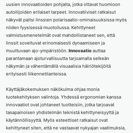
uusien innovaatioiden pohjalta, jotka ottavat huomioon
autoilijoiden erilaiset tarpeet. Innovatiiviset ratkaisut
näkyvät paitsi linssien polarisaatio-ominaisuuksissa myös
niiden fyysisessä muotoilussa. Kehittyneet
valmistusmenetelmät ovat mahdollistaneet sen, että
linssit soveltuvat erinomaisesti dynaamiseen ja
muuttuvaan ajo-ympäristöön.
Innovaatio
auttaa
parantamaan ajoturvallisuutta tarjoamalla selkeän
näkymän ja vähentämällä visuaalisia häiriötekijöitä
erityisesti liikennetilanteissa.
Käyttäjäkokemuksen näkökulma ohjaa monia
tuotekehityksen valintoja. Yhdessä ergonomian kanssa
innovaatiot ovat johtaneet tuotteisiin, jotka tarjoavat
tasapainoisen yhdistelmän teknistä kehittyneisyyttä ja
käytännöllisyyttä. Myös esteettiset ratkaisut ovat
kehittyneet siten, että ne vastaavat nykyajan vaatimuksia,