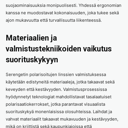
suojaominaisuuksia monipuolisesti. Yhdessä ergonomian
kanssa ne muodostavat kokonaisuuden, joka tukee sekä
ajon mukavuutta että turvallisuutta liikenteessä.
Materiaalien ja
valmistustekniikoiden vaikutus
suorituskykyyn
Serengetin polarisoitujen linssien valmistuksessa
käytetään edistyneitä materiaaleja, jotka takaavat sekä
keveyden että kestävyyden. Valmistusprosessissa
hyödynnetyt teknologiat mahdollistavat tasalaatuiset
polarisaatiokerrokset, jotka parantavat visuaalista
suorituskykyä monenlaisissa olosuhteissa. Laihdat ja
vahvat materiaalit takaavat mukavuuden ja kestävyyden,
mikä on kriittistä sekä kaupunkiajoissa että