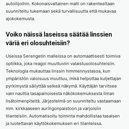
autoilijoihin. Kokonaisvaltainen malli on rakenteeltaan
suunniteltu tukemaan sekä turvallisuutta että mukavaa
ajokokemusta.
Voiko näissä laseissa säätää linssien
väriä eri olosuhteisiin?
Useissa Serengetin malleissa on automaattisesti toimiva
optiikka, joka reagoi muuttuviin valaistusolosuhteisiin.
Teknologia mukauttaa linssin himmennystasoa, kun
ympäristön valoisuus muuttuu, mikä helpottaa kuljettajan
pyrkimystä säilyttää selkeä näkymä. Käyttäjän tarvitsee
vain nauttia tasapainoisesta näkökokemuksesta ilman
lisätoimenpiteitä. Järjestelmä on suunniteltu vastaamaan
mm. kirkkaaseen auringonpaistoon ja varjoisiin
tilanteisiin. Automatisoitu toiminta mahdollistaa tasaisen
ja luotettavan käyttökokemuksen eri tilanteissa.