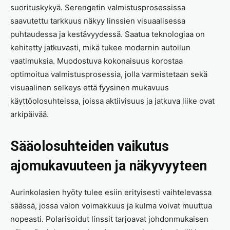
suorituskykyä. Serengetin valmistusprosessissa
saavutettu tarkkuus näkyy linssien visuaalisessa
puhtaudessa ja kestävyydessä. Saatua teknologiaa on
kehitetty jatkuvasti, mikä tukee modernin autoilun
vaatimuksia. Muodostuva kokonaisuus korostaa
optimoitua valmistusprosessia, jolla varmistetaan sekä
visuaalinen selkeys että fyysinen mukavuus
käyttöolosuhteissa, joissa aktiivisuus ja jatkuva liike ovat
arkipäivää.
Sääolosuhteiden vaikutus
ajomukavuuteen ja näkyvyyteen
Aurinkolasien hyöty tulee esiin erityisesti vaihtelevassa
säässä, jossa valon voimakkuus ja kulma voivat muuttua
nopeasti. Polarisoidut linssit tarjoavat johdonmukaisen