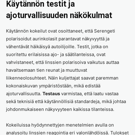
Käytännön testit ja
ajoturvallisuuden näkökulmat
Käytännön kokeilut ovat osoittaneet, että Serengeti
polarisoidut aurinkolasit parantavat näkyvyyttä ja
vähentävät häikäisyä autoilijoille. Testit, jotka on
suoritettu erilaisissa ajo- ja säätilanteissa, ovat
vahvistaneet, että linssien polarisoiva vaikutus auttaa
havaitsemaan tien reunat ja muuttuvat
liikenneolosuhteet. Näin kuljettajat saavat paremman
kokonaiskuvan ympäristöstään, mikä edistää
ajoturvallisuutta.
Testaus
varmistaa, että laatu vastaa
sekä teknisiä että käytännöllisiä standardeja, mikä johtaa
johdonmukaiseen näkyvyyteen kaikissa tilanteissa.
Kokeiluissa hyödynnettyjen menetelmien avulla on
analysoitu linssien reagointia eri valonlähdöissä. Tulokset