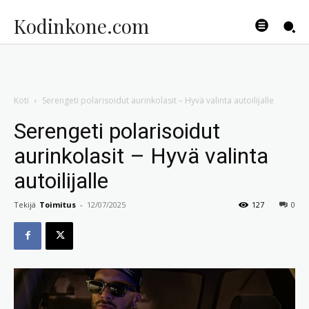
Kodinkone.com
Koti
Serengeti polarisoidut aurinkolasit – Hyvä valinta autoilijalle
Serengeti polarisoidut
aurinkolasit – Hyvä valinta
autoilijalle
Tekijä
Toimitus
-
12/07/2025
127
0