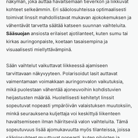
näkymän, joka auttaa havaitsemaan tieverkon ja liikkuvat
kohteet selkeämmin. Eri sääolosuhteissa optimaalisesti
toimivat linssit mahdollistavat mukavan ajokokemuksen ja
vähentävät tarvetta säätää katseen suunnan vaihteluita.
Sääsuojan
ansiosta erilaiset ajotilanteet, kuten sumu tai
kirkas auringonpaiste, koetaan tasaisempina ja
visuaalisesti miellyttävämpinä.
Sään vaihtelut vaikuttavat liikkeessä ajamiseen
tarvittavaan näkyvyyteen. Polarisoidut lasit auttavat
vaimentamaan voimakkaan auringonvalon vaikutuksia,
mikä puolestaan vähentää ajoneuvoihin kohdistuvien
heijastusten määrää. Huolellisesti kehitetyt linssit
sopeutuvat nopeasti ympäröivän valaistuksen muutoksiin,
minkä seurauksena kuljettaja voi keskittyä liikenteen
havaitsemiseen ilman häiritseviä valon vaihteluita. Tämä
sopeutuvuus lisää ajomukavuutta myös tilanteissa, joissa
sääolosuhteet muuttuvat nopeasti, kuten pilvisten ja