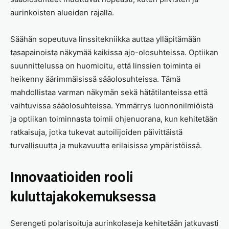
aurinkoisten alueiden rajalla.
Säähän sopeutuva linssitekniikka auttaa ylläpitämään
tasapainoista näkymää kaikissa ajo-olosuhteissa. Optiikan
suunnittelussa on huomioitu, että linssien toiminta ei
heikenny äärimmäisissä sääolosuhteissa. Tämä
mahdollistaa varman näkymän sekä hätätilanteissa että
vaihtuvissa sääolosuhteissa. Ymmärrys luonnonilmiöistä
ja optiikan toiminnasta toimii ohjenuorana, kun kehitetään
ratkaisuja, jotka tukevat autoilijoiden päivittäistä
turvallisuutta ja mukavuutta erilaisissa ympäristöissä.
Innovaatioiden rooli
kuluttajakokemuksessa
Serengeti polarisoituja aurinkolaseja kehitetään jatkuvasti