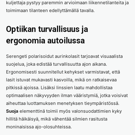
kuljettaja pystyy paremmin arvioimaan liikennetilanteita ja
toimimaan tilanteen edellyttämällä tavalla.
Optiikan turvallisuus ja
ergonomia autoilussa
Serengeti polarisoidut aurinkolasit tarjoavat visuaalista
suojelua, joka edistää turvallisuutta ajon aikana.
Ergonomisesti suunnitellut kehykset varmistavat, että
lasit istuvat mukavasti kasvoilla, mikä on ratkaisevaa
pitkissä ajoissa. Lisäksi linssien laatu mahdollistaa
optimaalisen näkyvyyden ilman vääristymiä, jotka voisivat
aiheuttaa luottamuksen menetyksen tieympäristössä.
Suoja
elementtinä toimii myös valonsuodattimien kyky
hillitä häikäisyä, mikä vähentää silmien rasitusta
moninaisissa ajo-olosuhteissa.