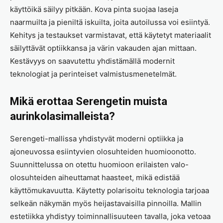
käyttöikä säilyy pitkään. Kova pinta suojaa laseja
naarmuilta ja pieniltä iskuilta, joita autoilussa voi esiintyä.
Kehitys ja testaukset varmistavat, että käytetyt materiaalit
säilyttävät optiikkansa ja värin vakauden ajan mittaan.
Kestävyys on saavutettu yhdistämällä modernit
teknologiat ja perinteiset valmistusmenetelmät.
Mikä erottaa Serengetin muista
aurinkolasimalleista?
Serengeti-mallissa yhdistyvät moderni optiikka ja
ajoneuvossa esiintyvien olosuhteiden huomioonotto.
Suunnittelussa on otettu huomioon erilaisten valo-
olosuhteiden aiheuttamat haasteet, mikä edistää
käyttömukavuutta. Käytetty polarisoitu teknologia tarjoaa
selkeän näkymän myös heijastavaisilla pinnoilla. Mallin
estetiikka yhdistyy toiminnallisuuteen tavalla, joka vetoaa