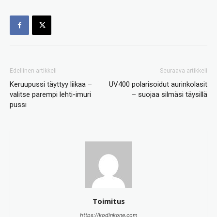
Edellinen artikkeli
Seuraava artikkeli
Keruupussi täyttyy liikaa –
UV400 polarisoidut aurinkolasit
valitse parempi lehti-imuri
– suojaa silmäsi täysillä
pussi
Toimitus
https://kodinkone.com