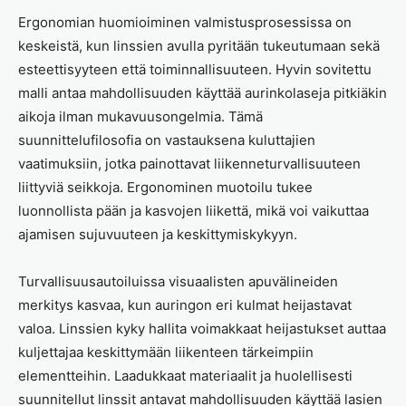
Ergonomian huomioiminen valmistusprosessissa on
keskeistä, kun linssien avulla pyritään tukeutumaan sekä
esteettisyyteen että toiminnallisuuteen. Hyvin sovitettu
malli antaa mahdollisuuden käyttää aurinkolaseja pitkiäkin
aikoja ilman mukavuusongelmia. Tämä
suunnittelufilosofia on vastauksena kuluttajien
vaatimuksiin, jotka painottavat liikenneturvallisuuteen
liittyviä seikkoja. Ergonominen muotoilu tukee
luonnollista pään ja kasvojen liikettä, mikä voi vaikuttaa
ajamisen sujuvuuteen ja keskittymiskykyyn.
Turvallisuusautoiluissa visuaalisten apuvälineiden
merkitys kasvaa, kun auringon eri kulmat heijastavat
valoa. Linssien kyky hallita voimakkaat heijastukset auttaa
kuljettajaa keskittymään liikenteen tärkeimpiin
elementteihin. Laadukkaat materiaalit ja huolellisesti
suunnitellut linssit antavat mahdollisuuden käyttää lasien