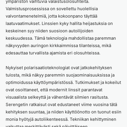
ympäristön vaihtuvia valaistusolosuhteita.
Valmistusprosessissa on sovellettu huolellisia
valvontamenetelmiä, jotta kokoonpano täyttää
laatuvaatimukset. Linssien kyky hallita heijastuksia on
keskeinen syy niiden suosioon autoilijoiden
keskuudessa. Tämä teknologia mahdollistaa paremman
näkyvyyden auringon kirkkaimmissa tilanteissa, mikä
edesauttaa turvallista ajamista eri olosuhteissa.
Nykyiset polarisaatioteknologiat ovat jatkokehityksen
tulosta, mikä näkyy paremmin suojaominaisuuksissa ja
optimoidussa käyttöympäristössä. Tutkimukset ja kokeilut
ovat osoittaneet, että modernit linssit parantavat
visuaalista selkeyttä ja vähentävät silmien rasitusta.
Serengetin ratkaisut ovat edustaneet viime vuosina tätä
kehityksen suuntaa, ja niiden käyttöönotto on tuonut esiin
monia hyötyjä autoliikenteessä. Tekniikan kehittyminen
vaikuttaa merkittävästi sekä päivittäiseen