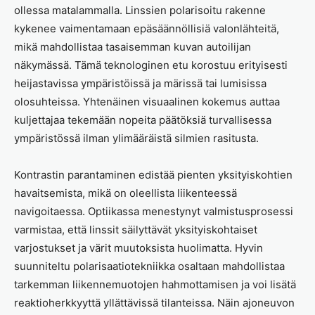
ollessa matalammalla. Linssien polarisoitu rakenne
kykenee vaimentamaan epäsäännöllisiä valonlähteitä,
mikä mahdollistaa tasaisemman kuvan autoilijan
näkymässä. Tämä teknologinen etu korostuu erityisesti
heijastavissa ympäristöissä ja märissä tai lumisissa
olosuhteissa. Yhtenäinen visuaalinen kokemus auttaa
kuljettajaa tekemään nopeita päätöksiä turvallisessa
ympäristössä ilman ylimääräistä silmien rasitusta.
Kontrastin parantaminen edistää pienten yksityiskohtien
havaitsemista, mikä on oleellista liikenteessä
navigoitaessa. Optiikassa menestynyt valmistusprosessi
varmistaa, että linssit säilyttävät yksityiskohtaiset
varjostukset ja värit muutoksista huolimatta. Hyvin
suunniteltu polarisaatiotekniikka osaltaan mahdollistaa
tarkemman liikennemuotojen hahmottamisen ja voi lisätä
reaktioherkkyyttä yllättävissä tilanteissa. Näin ajoneuvon