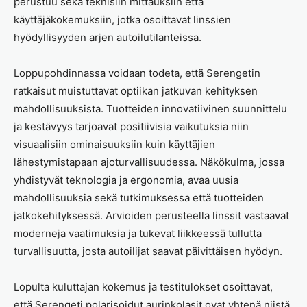
perustuu sekä teknisiin mittauksiin että
käyttäjäkokemuksiin, jotka osoittavat linssien
hyödyllisyyden arjen autoilutilanteissa.
Loppupohdinnassa voidaan todeta, että Serengetin
ratkaisut muistuttavat optiikan jatkuvan kehityksen
mahdollisuuksista. Tuotteiden innovatiivinen suunnittelu
ja kestävyys tarjoavat positiivisia vaikutuksia niin
visuaalisiin ominaisuuksiin kuin käyttäjien
lähestymistapaan ajoturvallisuudessa. Näkökulma, jossa
yhdistyvät teknologia ja ergonomia, avaa uusia
mahdollisuuksia sekä tutkimuksessa että tuotteiden
jatkokehityksessä. Arvioiden perusteella linssit vastaavat
moderneja vaatimuksia ja tukevat liikkeessä tullutta
turvallisuutta, josta autoilijat saavat päivittäisen hyödyn.
Lopulta kuluttajan kokemus ja testitulokset osoittavat,
että Serengeti polarisoidut aurinkolasit ovat yhtenä niistä