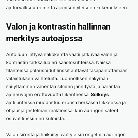
ajoturvallisuuteen että ajamisen yleiseen kokemukseen.
Valon ja kontrastin hallinnan
merkitys autoajossa
Autoiluun liittyvä näkökenttä vaatii jatkuvaa valon ja
kontrastin tarkkailua eri sääolosuhteissa. Näissä
tilanteissa polarisoidut linssit auttavat tasapainottamaan
valaistuksen vaihteluita. Luonnollisen näkymän
säilyttäminen vähentää silmien jännitystä ja parantaa
ajoneuvojen erottuvuutta liikenteessä.
Selkeys
ajotilanteissa muodostuu eronsa herkässä liikkeessä ja
ohjausjärjestelmän reaktioissa, kun auringon säteet
osuvat linssiin eri kulmista.
Valon sironta ja häikäisy ovat yleisiä ongelmia auringon