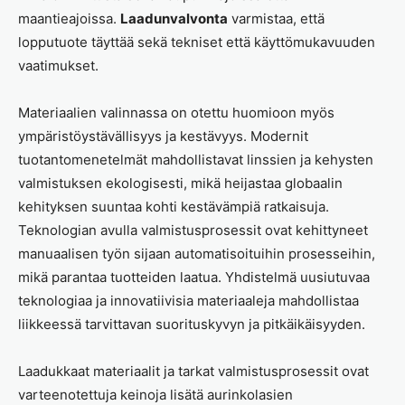
maantieajoissa.
Laadunvalvonta
varmistaa, että
lopputuote täyttää sekä tekniset että käyttömukavuuden
vaatimukset.
Materiaalien valinnassa on otettu huomioon myös
ympäristöystävällisyys ja kestävyys. Modernit
tuotantomenetelmät mahdollistavat linssien ja kehysten
valmistuksen ekologisesti, mikä heijastaa globaalin
kehityksen suuntaa kohti kestävämpiä ratkaisuja.
Teknologian avulla valmistusprosessit ovat kehittyneet
manuaalisen työn sijaan automatisoituihin prosesseihin,
mikä parantaa tuotteiden laatua. Yhdistelmä uusiutuvaa
teknologiaa ja innovatiivisia materiaaleja mahdollistaa
liikkeessä tarvittavan suorituskyvyn ja pitkäikäisyyden.
Laadukkaat materiaalit ja tarkat valmistusprosessit ovat
varteenotettuja keinoja lisätä aurinkolasien