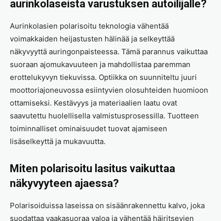
aurinkolaseista varustuksen autoilijalle?
Aurinkolasien polarisoitu teknologia vähentää
voimakkaiden heijastusten hälinää ja selkeyttää
näkyvyyttä auringonpaisteessa. Tämä parannus vaikuttaa
suoraan ajomukavuuteen ja mahdollistaa paremman
erottelukyvyn tiekuvissa. Optiikka on suunniteltu juuri
moottoriajoneuvossa esiintyvien olosuhteiden huomioon
ottamiseksi. Kestävyys ja materiaalien laatu ovat
saavutettu huolellisella valmistusprosessilla. Tuotteen
toiminnalliset ominaisuudet tuovat ajamiseen
lisäselkeyttä ja mukavuutta.
Miten polarisoitu lasitus vaikuttaa
näkyvyyteen ajaessa?
Polarisoiduissa laseissa on sisäänrakennettu kalvo, joka
suodattaa vaakasuoraa valoa ja vähentää häiritsevien