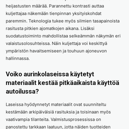
heijastusten määrää. Parannettu kontrasti auttaa
kuljettajaa näkemään tienpinnan yksityiskohdat
paremmin. Teknologia tukee myös silmien tasapainoista
rasitusta pitkien ajomatkojen aikana. Lisäksi
suodatustoiminto mahdollistaa selkeämmän näkymän eri
valaistusolosuhteissa. Näin kuljettaja voi keskittyä
ympäristön havaitsemiseen ja touhuun ajoneuvon
hallinnassa.
Voiko aurinkolaseissa käytetyt
materiaalit kestää pitkäaikaista käyttöä
autoilussa?
Laseissa hyödynnetyt materiaalit ovat suunniteltu
kestämään arkipäiväisiä rasituksia ja toisinaan myös
vaativampia tilanteita. Valmistusprosessissa on
panostettu tarkkaan laatuun, jotta näiden tuotteiden