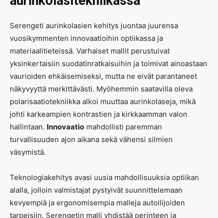
aurinkolasitekniikassa
Serengeti aurinkolasien kehitys juontaa juurensa
vuosikymmenten innovaatioihin optiikassa ja
materiaalitieteissä. Varhaiset mallit perustuivat
yksinkertaisiin suodatinratkaisuihin ja toimivat ainoastaan
vaurioiden ehkäisemiseksi, mutta ne eivät parantaneet
näkyvyyttä merkittävästi. Myöhemmin saatavilla oleva
polarisaatiotekniikka alkoi muuttaa aurinkolaseja, mikä
johti karkeampien kontrastien ja kirkkaamman valon
hallintaan.
Innovaatio
mahdollisti paremman
turvallisuuden ajon aikana sekä vähensi silmien
väsymistä.
Teknologiakehitys avasi uusia mahdollisuuksia optiikan
alalla, jolloin valmistajat pystyivät suunnittelemaan
kevyempiä ja ergonomisempia malleja autoilijoiden
tarpeisiin. Serengetin malli yhdistää perinteen ja