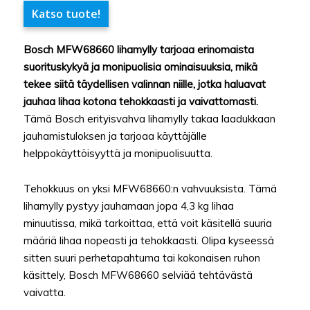
Katso tuote!
Bosch MFW68660 lihamylly tarjoaa erinomaista
suorituskykyä ja monipuolisia ominaisuuksia, mikä
tekee siitä täydellisen valinnan niille, jotka haluavat
jauhaa lihaa kotona tehokkaasti ja vaivattomasti.
Tämä Bosch erityisvahva lihamylly takaa laadukkaan
jauhamistuloksen ja tarjoaa käyttäjälle
helppokäyttöisyyttä ja monipuolisuutta.
Tehokkuus on yksi MFW68660:n vahvuuksista. Tämä
lihamylly pystyy jauhamaan jopa 4,3 kg lihaa
minuutissa, mikä tarkoittaa, että voit käsitellä suuria
määriä lihaa nopeasti ja tehokkaasti. Olipa kyseessä
sitten suuri perhetapahtuma tai kokonaisen ruhon
käsittely, Bosch MFW68660 selviää tehtävästä
vaivatta.