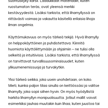
suorituskyky kärsii. Laadukkaat materiaalit, kuten
ruostumaton teräs, ovat yleensä merkki
kestävyydestä. Lisäksi tarkista, että lihamyllyssä on
riittävästi voimaa ja vakautta käsitellä erilaisia lihoja
ilman ongelmia.
Käyttömukavuus on myös tärkeä tekijä. Hyvä lihamylly
on helppokäyttöinen ja puhdistettava. Kiinnitä
huomiota käyttöliittymään ja ohjaimiin – ne tulisi olla
selkeitä ja intuitiivisia. Lisäksi tarkista, että lihamyllyssä
on tarvittavat turvallisuusominaisuudet, kuten
ylikuumenemissuoja ja turvakytkin.
Yksi tärkeä seikka, joka usein unohdetaan, on koko.
Mieti, kuinka paljon tilaa sinulla on keittiössäsi ja valitse
lihamylly, joka sopii siihen hyvin. On myös hyödyllistä
harkita lihamyllyn monipuolisuutta. Jotkut mallit voivat
esimerkiksi jauhaa muutakin kuin lihaa, kuten juustoa tai