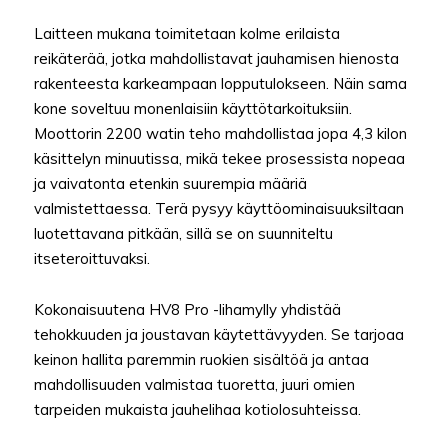
Laitteen mukana toimitetaan kolme erilaista
reikäterää, jotka mahdollistavat jauhamisen hienosta
rakenteesta karkeampaan lopputulokseen. Näin sama
kone soveltuu monenlaisiin käyttötarkoituksiin.
Moottorin 2200 watin teho mahdollistaa jopa 4,3 kilon
käsittelyn minuutissa, mikä tekee prosessista nopeaa
ja vaivatonta etenkin suurempia määriä
valmistettaessa. Terä pysyy käyttöominaisuuksiltaan
luotettavana pitkään, sillä se on suunniteltu
itseteroittuvaksi.
Kokonaisuutena HV8 Pro -lihamylly yhdistää
tehokkuuden ja joustavan käytettävyyden. Se tarjoaa
keinon hallita paremmin ruokien sisältöä ja antaa
mahdollisuuden valmistaa tuoretta, juuri omien
tarpeiden mukaista jauhelihaa kotiolosuhteissa.