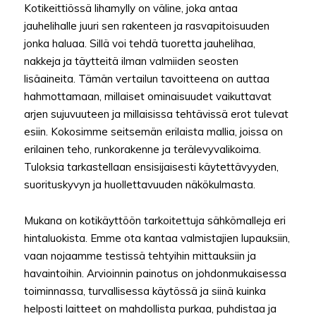
Kotikeittiössä lihamylly on väline, joka antaa
jauhelihalle juuri sen rakenteen ja rasvapitoisuuden
jonka haluaa. Sillä voi tehdä tuoretta jauhelihaa,
nakkeja ja täytteitä ilman valmiiden seosten
lisäaineita. Tämän vertailun tavoitteena on auttaa
hahmottamaan, millaiset ominaisuudet vaikuttavat
arjen sujuvuuteen ja millaisissa tehtävissä erot tulevat
esiin. Kokosimme seitsemän erilaista mallia, joissa on
erilainen teho, runkorakenne ja terälevyvalikoima.
Tuloksia tarkastellaan ensisijaisesti käytettävyyden,
suorituskyvyn ja huollettavuuden näkökulmasta.
Mukana on kotikäyttöön tarkoitettuja sähkömalleja eri
hintaluokista. Emme ota kantaa valmistajien lupauksiin,
vaan nojaamme testissä tehtyihin mittauksiin ja
havaintoihin. Arvioinnin painotus on johdonmukaisessa
toiminnassa, turvallisessa käytössä ja siinä kuinka
helposti laitteet on mahdollista purkaa, puhdistaa ja