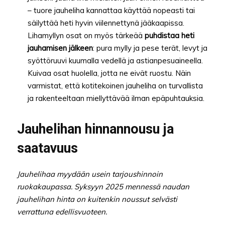
– tuore jauheliha kannattaa käyttää nopeasti tai
säilyttää heti hyvin viilennettynä jääkaapissa.
Lihamyllyn osat on myös tärkeää
puhdistaa heti
jauhamisen jälkeen
: pura mylly ja pese terät, levyt ja
syöttöruuvi kuumalla vedellä ja astianpesuaineella.
Kuivaa osat huolella, jotta ne eivät ruostu. Näin
varmistat, että kotitekoinen jauheliha on turvallista
ja rakenteeltaan miellyttävää ilman epäpuhtauksia.
Jauhelihan hinnannousu ja
saatavuus
Jauhelihaa myydään usein tarjoushinnoin
ruokakaupassa. Syksyyn 2025 mennessä naudan
jauhelihan hinta on kuitenkin noussut selvästi
verrattuna edellisvuoteen.