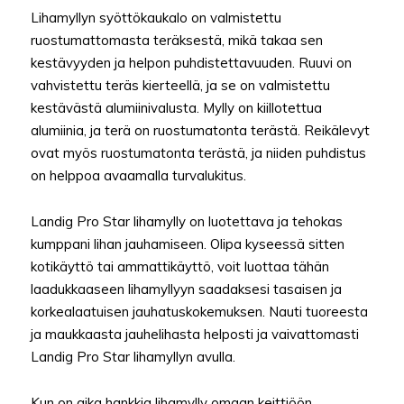
Lihamyllyn syöttökaukalo on valmistettu
ruostumattomasta teräksestä, mikä takaa sen
kestävyyden ja helpon puhdistettavuuden. Ruuvi on
vahvistettu teräs kierteellä, ja se on valmistettu
kestävästä alumiinivalusta. Mylly on kiillotettua
alumiinia, ja terä on ruostumatonta terästä. Reikälevyt
ovat myös ruostumatonta terästä, ja niiden puhdistus
on helppoa avaamalla turvalukitus.
Landig Pro Star lihamylly on luotettava ja tehokas
kumppani lihan jauhamiseen. Olipa kyseessä sitten
kotikäyttö tai ammattikäyttö, voit luottaa tähän
laadukkaaseen lihamyllyyn saadaksesi tasaisen ja
korkealaatuisen jauhatuskokemuksen. Nauti tuoreesta
ja maukkaasta jauhelihasta helposti ja vaivattomasti
Landig Pro Star lihamyllyn avulla.
Kun on aika hankkia lihamylly omaan keittiöön,