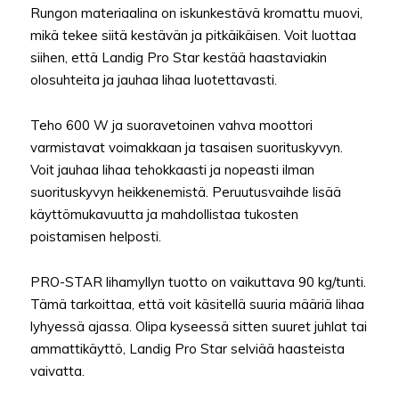
Rungon materiaalina on iskunkestävä kromattu muovi,
mikä tekee siitä kestävän ja pitkäikäisen. Voit luottaa
siihen, että Landig Pro Star kestää haastaviakin
olosuhteita ja jauhaa lihaa luotettavasti.
Teho 600 W ja suoravetoinen vahva moottori
varmistavat voimakkaan ja tasaisen suorituskyvyn.
Voit jauhaa lihaa tehokkaasti ja nopeasti ilman
suorituskyvyn heikkenemistä. Peruutusvaihde lisää
käyttömukavuutta ja mahdollistaa tukosten
poistamisen helposti.
PRO-STAR lihamyllyn tuotto on vaikuttava 90 kg/tunti.
Tämä tarkoittaa, että voit käsitellä suuria määriä lihaa
lyhyessä ajassa. Olipa kyseessä sitten suuret juhlat tai
ammattikäyttö, Landig Pro Star selviää haasteista
vaivatta.