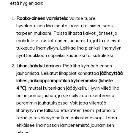
että hygieniaan:
Raaka-aineen valmistelu:
Valitse tuore,
hyvälaatuinen liha (nauta, possu tai niiden seos
tarpeen mukaan). Poista lihasta kalvot, jänteet ja
mahdolliset rustot ennen jauhamista, jotta ne eivät
tukkeudu lihamyllyyn. Leikkaa liha pieniksi, lihamyllyn
syöttöaukkoon sopiviksi kuutioiksi tai suikaleiksi.
Lihan jäähdyttäminen:
Pidä liha kylmänä ennen
jauhamista. Leikatut lihapalat kannattaa
jäähdyttää
lähes jääkaappilämpötilaa kylmemmiksi (lähelle
4 °C)
, muttei kuitenkaan jäädyksiin. Hyvin viileä liha
on helpompi jauhaa, ja se säilyttää rakenteensa
paremmin jauhatuksessa. Voit jopa viilentää
lihamyllyn metalliosia etukäteen (esim. pitämällä
terää ja reikälevyä hetken pakastimessa) – tämä
ehkäisee lihamassan lämpenemistä jauhamisen
aikana.