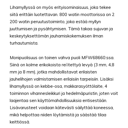
Lihamyllyssä on myös erityisominaisuus, joka tekee
siitä erittäin luotettavan. 800 watin moottorissa on 2
200 watin peruutustoiminto, joka estää myllyn
juuttumisen ja pysähtymisen. Tämä takaa sujuvan ja
keskeytyksettömän jauhamiskokemuksen ilman
turhautumista.
Monipuolisuus on toinen vahva puoli MFW68660:ssa.
Siinä on kolme erikokoista rei’itettyä levyä (3 mm, 4,8
mm ja 8 mm), jotka mahdollistavat erilaisten
jauhelihojen valmistamisen erilaisiin tarpeisiin. Lisäksi
lihamyllyssä on kebbe-osa, makkarasyöttölaite, 4
toiminnon vihannesleikkuri ja hedelmäpuristin, joten voit
laajentaa sen käyttömahdollisuuksia entisestään.
Lisävarusteet voidaan kätevästi säilyttää koneessa,
mikä helpottaa niiden löytämistä ja säästää tilaa
keittiössä.