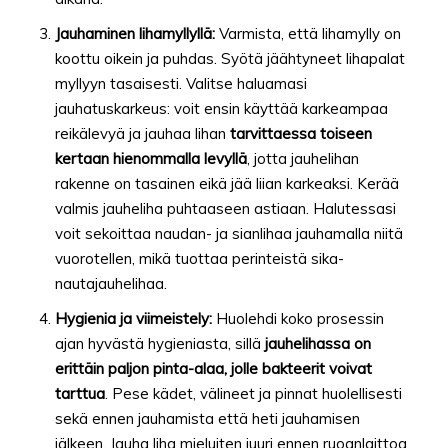
Jauhaminen lihamyllyllä:
Varmista, että lihamylly on
koottu oikein ja puhdas. Syötä jäähtyneet lihapalat
myllyyn tasaisesti. Valitse haluamasi
jauhatuskarkeus: voit ensin käyttää karkeampaa
reikälevyä ja jauhaa lihan
tarvittaessa toiseen
kertaan hienommalla levyllä
, jotta jauhelihan
rakenne on tasainen eikä jää liian karkeaksi. Kerää
valmis jauheliha puhtaaseen astiaan. Halutessasi
voit sekoittaa naudan- ja sianlihaa jauhamalla niitä
vuorotellen, mikä tuottaa perinteistä sika-
nautajauhelihaa.
Hygienia ja viimeistely:
Huolehdi koko prosessin
ajan hyvästä hygieniasta, sillä
jauhelihassa on
erittäin paljon pinta-alaa, jolle bakteerit voivat
tarttua
. Pese kädet, välineet ja pinnat huolellisesti
sekä ennen jauhamista että heti jauhamisen
jälkeen. Jauha liha mieluiten juuri ennen ruoanlaittoa