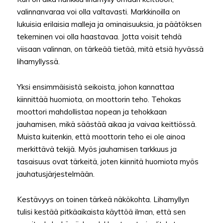
valinnanvaraa voi olla valtavasti. Markkinoilla on
lukuisia erilaisia malleja ja ominaisuuksia, ja päätöksen
tekeminen voi olla haastavaa. Jotta voisit tehdä
viisaan valinnan, on tärkeää tietää, mitä etsiä hyvässä
lihamyllyssä.
Yksi ensimmäisistä seikoista, johon kannattaa
kiinnittää huomiota, on moottorin teho. Tehokas
moottori mahdollistaa nopean ja tehokkaan
jauhamisen, mikä säästää aikaa ja vaivaa keittiössä.
Muista kuitenkin, että moottorin teho ei ole ainoa
merkittävä tekijä. Myös jauhamisen tarkkuus ja
tasaisuus ovat tärkeitä, joten kiinnitä huomiota myös
jauhatusjärjestelmään.
Kestävyys on toinen tärkeä näkökohta. Lihamyllyn
tulisi kestää pitkäaikaista käyttöä ilman, että sen