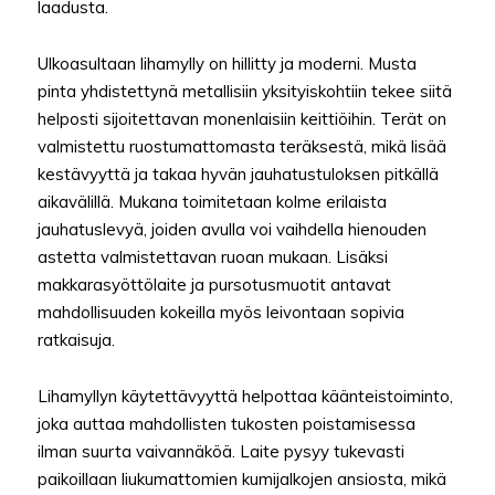
laadusta.
Ulkoasultaan lihamylly on hillitty ja moderni. Musta
pinta yhdistettynä metallisiin yksityiskohtiin tekee siitä
helposti sijoitettavan monenlaisiin keittiöihin. Terät on
valmistettu ruostumattomasta teräksestä, mikä lisää
kestävyyttä ja takaa hyvän jauhatustuloksen pitkällä
aikavälillä. Mukana toimitetaan kolme erilaista
jauhatuslevyä, joiden avulla voi vaihdella hienouden
astetta valmistettavan ruoan mukaan. Lisäksi
makkarasyöttölaite ja pursotusmuotit antavat
mahdollisuuden kokeilla myös leivontaan sopivia
ratkaisuja.
Lihamyllyn käytettävyyttä helpottaa käänteistoiminto,
joka auttaa mahdollisten tukosten poistamisessa
ilman suurta vaivannäköä. Laite pysyy tukevasti
paikoillaan liukumattomien kumijalkojen ansiosta, mikä