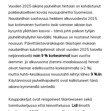
Vuoden 2025 aikana jauhelihan hintaan on kohdistunut
poikkeuksellisen kovaa nousupainetta Suomessa.
Naudanlihan saatavuus heikkeni alkuvuodesta 2025,
kun kotimainen tuotanto laski samaan aikaan kun
kysyntä yllättäen kasvoi – tämä johti paikoin tyhjiin
jauhelihahyllyihin keväällä. Niukkuus on nostanut hinnat
nousuun: Päivittäistavarakaupan tilastojen mukaan
naudanlihan kuluttajahinnat olivat vuoden 2025 toisella
neljänneksellä
noin 9 % korkeammat
kuin vuotta
aiemmin. Jo alkuvuonna (tammi–maaliskuussa) hinnat
olivat hieman edellisvuotta korkeammalla (+2 %),
mutta huhti–kesäkuussa nousutahti kiihtyi lähes
9 %:iin
.
Käytännössä jauhelihapaketit ovat kallistuneet tänä
aikana kymmenillä senteillä.
Kauppaketjut ovat reagoineet tilanteeseen sekä
toimitusketjussa että hinnoittelussa.
Lidl
ilmoitti