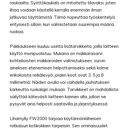
raskaalta. Syöttökaukalo on mitoitettu tilavaksi, joten
lihaa voidaan käsitellä kerralla enemmän ilman
jatkuvaa täyttämistä. Tämä nopeuttaa työskentelyä
erityisesti silloin, kun valmistetaan suurempia määriä
ruokaa.
Pakkaukseen kuuluu useita lisätarvikkeita, joilla laitteen
käyttö monipuolistuu. Mukana on makkarasarvi
kotitekoisten makkaroiden valmistukseen, survin
aineksen etenemisen helpottamiseksi sekä kolme
erikokoista reikälevyä, joiden koot ovat 3, 5 ja 8
millimetriä. Näiden avulla voi vaihdella jauhatuksen
karkeutta ruokalajin mukaan. Tarvikkeet on mahdollista
säilyttää kätevästi laitteen kannen alla, jolloin ne
pysyvät aina helposti saatavilla ja järjestyksessä.
Lihamylly FW2000 tarjoaa käytännönläheisen
ratkaisun kotikokkien tarpeisiin. Sen ominaisuudet