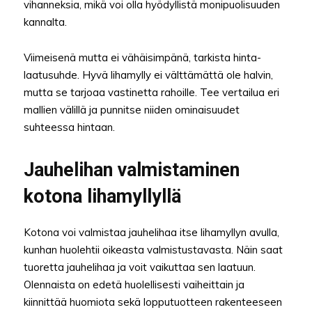
vihanneksia, mikä voi olla hyödyllistä monipuolisuuden
kannalta.
Viimeisenä mutta ei vähäisimpänä, tarkista hinta-
laatusuhde. Hyvä lihamylly ei välttämättä ole halvin,
mutta se tarjoaa vastinetta rahoille. Tee vertailua eri
mallien välillä ja punnitse niiden ominaisuudet
suhteessa hintaan.
Jauhelihan valmistaminen
kotona lihamyllyllä
Kotona voi valmistaa jauhelihaa itse lihamyllyn avulla,
kunhan huolehtii oikeasta valmistustavasta. Näin saat
tuoretta jauhelihaa ja voit vaikuttaa sen laatuun.
Olennaista on edetä huolellisesti vaiheittain ja
kiinnittää huomiota sekä lopputuotteen rakenteeseen