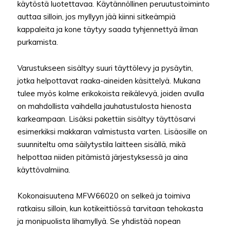
käytöstä luotettavaa. Käytännöllinen peruutustoiminto
auttaa silloin, jos myllyyn jää kiinni sitkeämpiä
kappaleita ja kone täytyy saada tyhjennettyä ilman
purkamista.
Varustukseen sisältyy suuri täyttölevy ja pysäytin,
jotka helpottavat raaka-aineiden käsittelyä. Mukana
tulee myös kolme erikokoista reikälevyä, joiden avulla
on mahdollista vaihdella jauhatustulosta hienosta
karkeampaan. Lisäksi pakettiin sisältyy täyttösarvi
esimerkiksi makkaran valmistusta varten. Lisäosille on
suunniteltu oma säilytystila laitteen sisällä, mikä
helpottaa niiden pitämistä järjestyksessä ja aina
käyttövalmiina.
Kokonaisuutena MFW66020 on selkeä ja toimiva
ratkaisu silloin, kun kotikeittiössä tarvitaan tehokasta
ja monipuolista lihamyllyä. Se yhdistää nopean