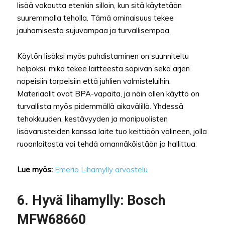
lisää vakautta etenkin silloin, kun sitä käytetään
suuremmalla teholla. Tämä ominaisuus tekee
jauhamisesta sujuvampaa ja turvallisempaa.
Käytön lisäksi myös puhdistaminen on suunniteltu
helpoksi, mikä tekee laitteesta sopivan sekä arjen
nopeisiin tarpeisiin että juhlien valmisteluihin.
Materiaalit ovat BPA-vapaita, ja näin ollen käyttö on
turvallista myös pidemmällä aikavälillä. Yhdessä
tehokkuuden, kestävyyden ja monipuolisten
lisävarusteiden kanssa laite tuo keittiöön välineen, jolla
ruoanlaitosta voi tehdä omannäköistään ja hallittua.
Lue myös:
Emerio Lihamylly arvostelu
6. Hyvä lihamylly: Bosch
MFW68660