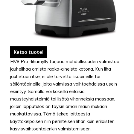
Katso tuote!
HV8 Pro -lihamylly tarjoaa mahdollisuuden valmistaa
jauhelihaa omista raaka-aineista kotona. Kun liha
jauhetaan itse, ei ole tarvetta lisäaineille tai
säilöntäaineille, joita valmiissa vaihtoehdoissa usein
esiintyy. Samalla voi kokeilla erilaisia
mausteyhdistelmiä tai lisätä vihanneksia massaan,
jolloin lopputulos on täysin oman maun mukaan
muokattavissa. Tämä tekee laitteesta
käyttökelpoisen niin perinteisen lihan kuin erilaisten
kasvisvaihtoehtojenkin valmistamiseen.