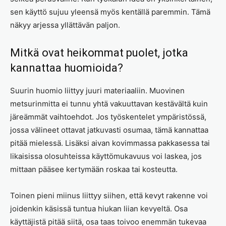
sen käyttö sujuu yleensä myös kentällä paremmin. Tämä
näkyy arjessa yllättävän paljon.
Mitkä ovat heikommat puolet, jotka
kannattaa huomioida?
Suurin huomio liittyy juuri materiaaliin. Muovinen
metsurinmitta ei tunnu yhtä vakuuttavan kestävältä kuin
järeämmät vaihtoehdot. Jos työskentelet ympäristössä,
jossa välineet ottavat jatkuvasti osumaa, tämä kannattaa
pitää mielessä. Lisäksi aivan kovimmassa pakkasessa tai
likaisissa olosuhteissa käyttömukavuus voi laskea, jos
mittaan pääsee kertymään roskaa tai kosteutta.
Toinen pieni miinus liittyy siihen, että kevyt rakenne voi
joidenkin käsissä tuntua hiukan liian kevyeltä. Osa
käyttäjistä pitää siitä, osa taas toivoo enemmän tukevaa