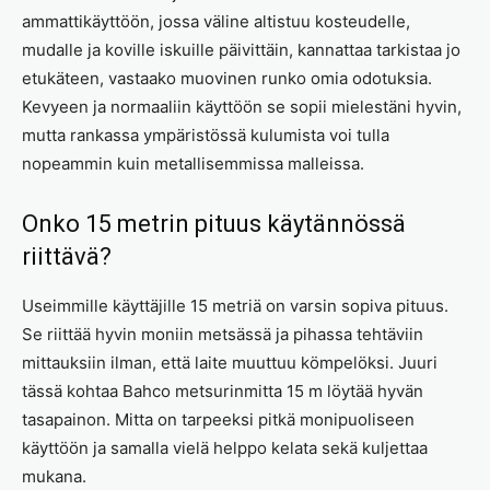
ammattikäyttöön, jossa väline altistuu kosteudelle,
mudalle ja koville iskuille päivittäin, kannattaa tarkistaa jo
etukäteen, vastaako muovinen runko omia odotuksia.
Kevyeen ja normaaliin käyttöön se sopii mielestäni hyvin,
mutta rankassa ympäristössä kulumista voi tulla
nopeammin kuin metallisemmissa malleissa.
Onko 15 metrin pituus käytännössä
riittävä?
Useimmille käyttäjille 15 metriä on varsin sopiva pituus.
Se riittää hyvin moniin metsässä ja pihassa tehtäviin
mittauksiin ilman, että laite muuttuu kömpelöksi. Juuri
tässä kohtaa Bahco metsurinmitta 15 m löytää hyvän
tasapainon. Mitta on tarpeeksi pitkä monipuoliseen
käyttöön ja samalla vielä helppo kelata sekä kuljettaa
mukana.