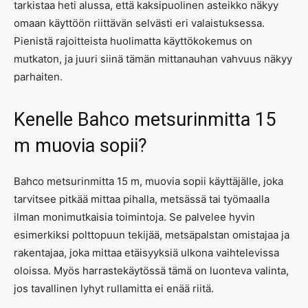
tarkistaa heti alussa, että kaksipuolinen asteikko näkyy
omaan käyttöön riittävän selvästi eri valaistuksessa.
Pienistä rajoitteista huolimatta käyttökokemus on
mutkaton, ja juuri siinä tämän mittanauhan vahvuus näkyy
parhaiten.
Kenelle Bahco metsurinmitta 15
m muovia sopii?
Bahco metsurinmitta 15 m, muovia sopii käyttäjälle, joka
tarvitsee pitkää mittaa pihalla, metsässä tai työmaalla
ilman monimutkaisia toimintoja. Se palvelee hyvin
esimerkiksi polttopuun tekijää, metsäpalstan omistajaa ja
rakentajaa, joka mittaa etäisyyksiä ulkona vaihtelevissa
oloissa. Myös harrastekäytössä tämä on luonteva valinta,
jos tavallinen lyhyt rullamitta ei enää riitä.