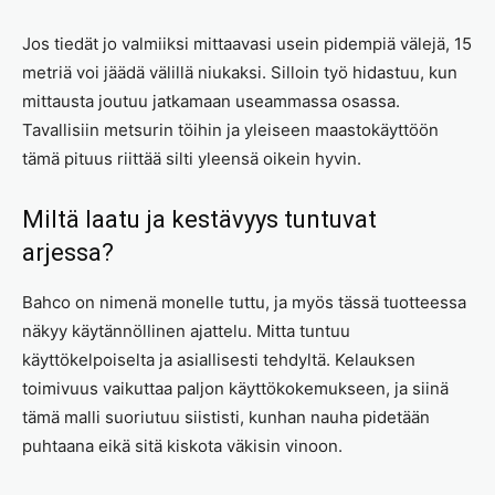
Jos tiedät jo valmiiksi mittaavasi usein pidempiä välejä, 15
metriä voi jäädä välillä niukaksi. Silloin työ hidastuu, kun
mittausta joutuu jatkamaan useammassa osassa.
Tavallisiin metsurin töihin ja yleiseen maastokäyttöön
tämä pituus riittää silti yleensä oikein hyvin.
Miltä laatu ja kestävyys tuntuvat
arjessa?
Bahco on nimenä monelle tuttu, ja myös tässä tuotteessa
näkyy käytännöllinen ajattelu. Mitta tuntuu
käyttökelpoiselta ja asiallisesti tehdyltä. Kelauksen
toimivuus vaikuttaa paljon käyttökokemukseen, ja siinä
tämä malli suoriutuu siististi, kunhan nauha pidetään
puhtaana eikä sitä kiskota väkisin vinoon.