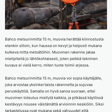
Bahco metsurinmitta 15 m, muovia herättää kiinnostusta
etenkin silloin, kun haussa on kevyt ja helposti mukana
kulkeva mitta metsätöihin. Muovinen rakenne jakaa
mielipiteitä jo lähtökohtaisesti, joten pelkkä tekninen
kuvaus ei vielä kerro, miten tuote toimii arjessa.
Bahco metsurinmitta 15 m, muovia voi sopia käyttäjälle,
joka arvostaa yksinkertaista rakennetta ja sujuvaa
peruskäyttöä. Samalla on hyvä sanoa suoraan, ettei
muovinen toteutus miellytä kaikkia, ja pitkässä käytössä
kestävyys nousee väistämättä arvioinnin keskiöön. Siksi
tarkastelussa ovat mukana sekä vahvuudet että