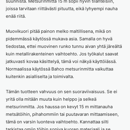
suunnista. Metsurinmitta 15 m sopii hyvin tilanteisiin,
joissa tarvitaan riittävästi pituutta, eikä lyhyempi nauha
enää riitä.
Muovikuori pitää painon melko maltillisena, mikä on
pidemmässä käytössä mukava asia. Samalla on hyvä
tiedostaa, ettei muovinen runko tunnu aivan yhtä järeältä
kuin metallirakenteinen vaihtoehto. Jos työkalut saavat
jatkuvasti kovaa käsittelyä, tämä voi näkyä käyttöiässä.
Normaalissa käytössä Bahco metsurinmitta vaikuttaa
kuitenkin asialliselta ja toimivalta.
Tämän tuotteen vahvuus on sen suoraviivaisuus. Se ei
yritä olla mitään muuta kuin helppo ja selkeä
metsurinmitta. Jos haussa on kevyt 15 m mittanauha
metsätöihin, pihahommiin tai puutavaran mittaamiseen,
tämä on varsin luonteva vaihtoehto. Kannattaa silti
tarkistaa omiin töihin sopiva kuoren materiaali ja se,