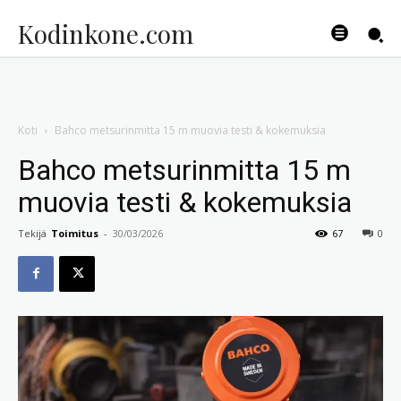
Kodinkone.com
Koti
Bahco metsurinmitta 15 m muovia testi & kokemuksia
Bahco metsurinmitta 15 m
muovia testi & kokemuksia
Tekijä
Toimitus
-
30/03/2026
67
0