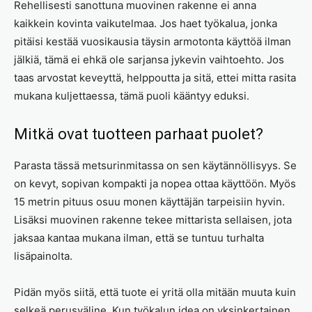
Rehellisesti sanottuna muovinen rakenne ei anna
kaikkein kovinta vaikutelmaa. Jos haet työkalua, jonka
pitäisi kestää vuosikausia täysin armotonta käyttöä ilman
jälkiä, tämä ei ehkä ole sarjansa jykevin vaihtoehto. Jos
taas arvostat keveyttä, helppoutta ja sitä, ettei mitta rasita
mukana kuljettaessa, tämä puoli kääntyy eduksi.
Mitkä ovat tuotteen parhaat puolet?
Parasta tässä metsurinmitassa on sen käytännöllisyys. Se
on kevyt, sopivan kompakti ja nopea ottaa käyttöön. Myös
15 metrin pituus osuu monen käyttäjän tarpeisiin hyvin.
Lisäksi muovinen rakenne tekee mittarista sellaisen, jota
jaksaa kantaa mukana ilman, että se tuntuu turhalta
lisäpainolta.
Pidän myös siitä, että tuote ei yritä olla mitään muuta kuin
selkeä perusväline. Kun työkalun idea on yksinkertainen,