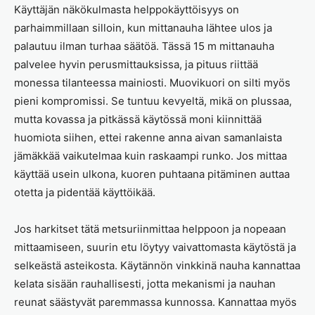
Käyttäjän näkökulmasta helppokäyttöisyys on
parhaimmillaan silloin, kun mittanauha lähtee ulos ja
palautuu ilman turhaa säätöä. Tässä 15 m mittanauha
palvelee hyvin perusmittauksissa, ja pituus riittää
monessa tilanteessa mainiosti. Muovikuori on silti myös
pieni kompromissi. Se tuntuu kevyeltä, mikä on plussaa,
mutta kovassa ja pitkässä käytössä moni kiinnittää
huomiota siihen, ettei rakenne anna aivan samanlaista
jämäkkää vaikutelmaa kuin raskaampi runko. Jos mittaa
käyttää usein ulkona, kuoren puhtaana pitäminen auttaa
otetta ja pidentää käyttöikää.
Jos harkitset tätä metsuriinmittaa helppoon ja nopeaan
mittaamiseen, suurin etu löytyy vaivattomasta käytöstä ja
selkeästä asteikosta. Käytännön vinkkinä nauha kannattaa
kelata sisään rauhallisesti, jotta mekanismi ja nauhan
reunat säästyvät paremmassa kunnossa. Kannattaa myös