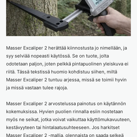
Masser Excaliper 2 herättää kiinnostusta jo nimellään, ja
syy selviää nopeasti käytössä. Se on tuote, jolta
odotetaan paljon, joten pelkkä pintapuolinen yleiskuva ei
riitä. Tässä tekstissä huomio kohdistuu siihen, miltä
Masser Excaliper 2 tuntuu arjessa, missä se toimii hyvin
ja missä vastaan tulee rajoja.
Masser Excaliper 2 arvostelussa painotus on käytännön
kokemuksissa. Hyvien puolien rinnalla esiin nostetaan
myös ne seikat, jotka voivat vaikuttaa käyttömukavuuteen,
kestävyyteen tai hintalaatusuhteeseen. Jos harkitset
Masser Excaliper 2 -mallia, olennaista on saada selkeä