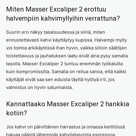
Miten Masser Excaliper 2 erottuu
halvempiin kahvimyllyihin verrattuna?
Suurin ero näkyy tasaisuudessa ja siinä, miten
ennustettavasti kahvi käyttäytyy kupissa. Halvempi mylly
voi toimia arkikäytössä ihan hyvin, vaikka silloin säätöjen
toistettavuus ja jauhatuksen laatu eivät aina pysy samalla
tasolla. Masser Excaliper 2 tuntuu enemmän työkalulta
kuin kompromissilta. Samalla on reilua sanoa, että kaikki
käyttäjät eivät saa sen eduista täyttä hyötyä irti, jos
valmistus on hyvin satunnaista.
Kannattaako Masser Excaliper 2 hankkia
kotiin?
Jos kahvi on päivittäinen harrastus ja omassa keittiössä
haluaa päästä lähemmäs kahvilatasoista espressoa,