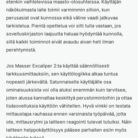
etenkin vaihtelevissa maasto-olosuhteissa. Käyttäjän
näkökulmasta laite toimii varmimmin silloin, kun
perusasiat ovat kunnossa eikä väline vaadi jatkuvaa
tarkistelua. Pientä opettelua voi silti tulla vastaan, jos
sovelluskirjaston laajuutta haluaa hyödyntää kunnolla,
sillä kaikki toiminnot eivät avaudu aivan heti ilman
perehtymistä.
Jos Masser Excaliper 2:ta käyttää säännöllisesti
tarkkuusmittauksiin, sen käyttölogiikka alkaa tuntua
nopeasti järkevältä. Satunnaiselle käyttäjälle osa
ominaisuuksista voi olla aluksi enemmän kuin tarvitsee,
joten alussa kannattaa keskittyä perustoimintoihin ja ottaa
lisäsovelluksia käyttöön vähitellen. Hyvä vinkki on testata
mittaustapa rauhassa ennen varsinaista työpäivää, jotta
ote, mittausrytmi ja laitteen reagointi tulevat tutuiksi. Näin
laitteen helppokäyttöisyys pääsee parhaiten esiin myös
käytännön työssä.