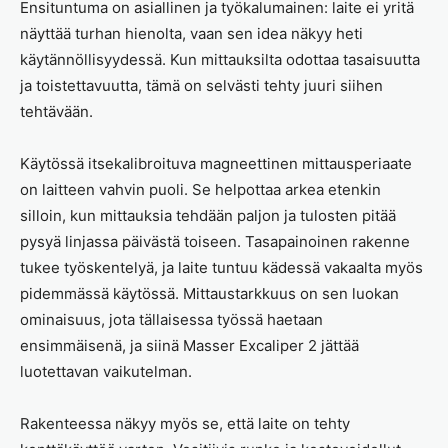
Ensituntuma on asiallinen ja työkalumainen: laite ei yritä
näyttää turhan hienolta, vaan sen idea näkyy heti
käytännöllisyydessä. Kun mittauksilta odottaa tasaisuutta
ja toistettavuutta, tämä on selvästi tehty juuri siihen
tehtävään.
Käytössä itsekalibroituva magneettinen mittausperiaate
on laitteen vahvin puoli. Se helpottaa arkea etenkin
silloin, kun mittauksia tehdään paljon ja tulosten pitää
pysyä linjassa päivästä toiseen. Tasapainoinen rakenne
tukee työskentelyä, ja laite tuntuu kädessä vakaalta myös
pidemmässä käytössä. Mittaustarkkuus on sen luokan
ominaisuus, jota tällaisessa työssä haetaan
ensimmäisenä, ja siinä Masser Excaliper 2 jättää
luotettavan vaikutelman.
Rakenteessa näkyy myös se, että laite on tehty