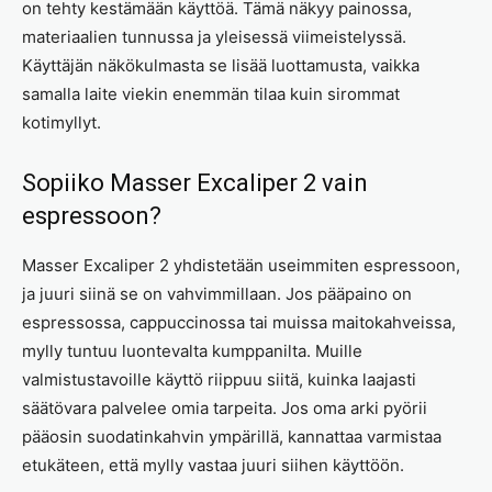
on tehty kestämään käyttöä. Tämä näkyy painossa,
materiaalien tunnussa ja yleisessä viimeistelyssä.
Käyttäjän näkökulmasta se lisää luottamusta, vaikka
samalla laite viekin enemmän tilaa kuin sirommat
kotimyllyt.
Sopiiko Masser Excaliper 2 vain
espressoon?
Masser Excaliper 2 yhdistetään useimmiten espressoon,
ja juuri siinä se on vahvimmillaan. Jos pääpaino on
espressossa, cappuccinossa tai muissa maitokahveissa,
mylly tuntuu luontevalta kumppanilta. Muille
valmistustavoille käyttö riippuu siitä, kuinka laajasti
säätövara palvelee omia tarpeita. Jos oma arki pyörii
pääosin suodatinkahvin ympärillä, kannattaa varmistaa
etukäteen, että mylly vastaa juuri siihen käyttöön.