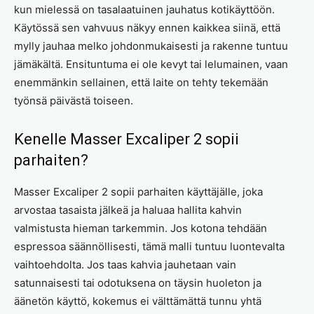
kun mielessä on tasalaatuinen jauhatus kotikäyttöön.
Käytössä sen vahvuus näkyy ennen kaikkea siinä, että
mylly jauhaa melko johdonmukaisesti ja rakenne tuntuu
jämäkältä. Ensituntuma ei ole kevyt tai lelumainen, vaan
enemmänkin sellainen, että laite on tehty tekemään
työnsä päivästä toiseen.
Kenelle Masser Excaliper 2 sopii
parhaiten?
Masser Excaliper 2 sopii parhaiten käyttäjälle, joka
arvostaa tasaista jälkeä ja haluaa hallita kahvin
valmistusta hieman tarkemmin. Jos kotona tehdään
espressoa säännöllisesti, tämä malli tuntuu luontevalta
vaihtoehdolta. Jos taas kahvia jauhetaan vain
satunnaisesti tai odotuksena on täysin huoleton ja
äänetön käyttö, kokemus ei välttämättä tunnu yhtä