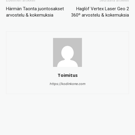
Edellinen artikkeli
Seuraava artikkeli
Härmän Taonta juontosakset
Haglöf Vertex Laser Geo 2
arvostelu & kokemuksia
360º arvostelu & kokemuksia
Toimitus
https://kodinkone.com