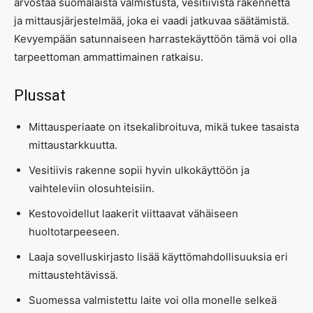
arvostaa suomalaista valmistusta, vesitiivistä rakennetta
ja mittausjärjestelmää, joka ei vaadi jatkuvaa säätämistä.
Kevyempään satunnaiseen harrastekäyttöön tämä voi olla
tarpeettoman ammattimainen ratkaisu.
Plussat
Mittausperiaate on itsekalibroituva, mikä tukee tasaista
mittaustarkkuutta.
Vesitiivis rakenne sopii hyvin ulkokäyttöön ja
vaihteleviin olosuhteisiin.
Kestovoidellut laakerit viittaavat vähäiseen
huoltotarpeeseen.
Laaja sovelluskirjasto lisää käyttömahdollisuuksia eri
mittaustehtävissä.
Suomessa valmistettu laite voi olla monelle selkeä