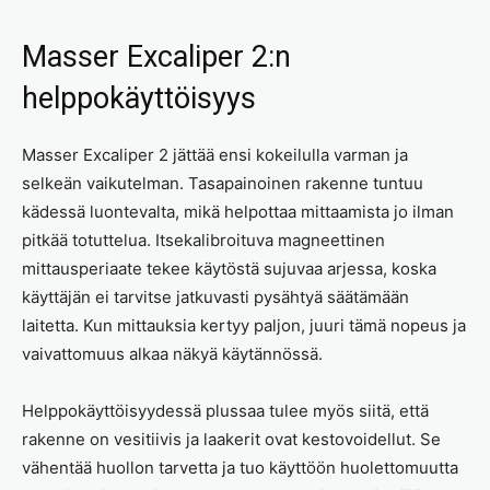
Masser Excaliper 2:n
helppokäyttöisyys
Masser Excaliper 2 jättää ensi kokeilulla varman ja
selkeän vaikutelman. Tasapainoinen rakenne tuntuu
kädessä luontevalta, mikä helpottaa mittaamista jo ilman
pitkää totuttelua. Itsekalibroituva magneettinen
mittausperiaate tekee käytöstä sujuvaa arjessa, koska
käyttäjän ei tarvitse jatkuvasti pysähtyä säätämään
laitetta. Kun mittauksia kertyy paljon, juuri tämä nopeus ja
vaivattomuus alkaa näkyä käytännössä.
Helppokäyttöisyydessä plussaa tulee myös siitä, että
rakenne on vesitiivis ja laakerit ovat kestovoidellut. Se
vähentää huollon tarvetta ja tuo käyttöön huolettomuutta