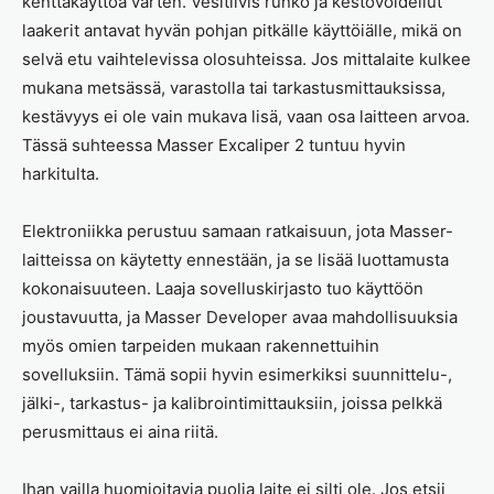
kenttäkäyttöä varten. Vesitiivis runko ja kestovoidellut
laakerit antavat hyvän pohjan pitkälle käyttöiälle, mikä on
selvä etu vaihtelevissa olosuhteissa. Jos mittalaite kulkee
mukana metsässä, varastolla tai tarkastusmittauksissa,
kestävyys ei ole vain mukava lisä, vaan osa laitteen arvoa.
Tässä suhteessa Masser Excaliper 2 tuntuu hyvin
harkitulta.
Elektroniikka perustuu samaan ratkaisuun, jota Masser-
laitteissa on käytetty ennestään, ja se lisää luottamusta
kokonaisuuteen. Laaja sovelluskirjasto tuo käyttöön
joustavuutta, ja Masser Developer avaa mahdollisuuksia
myös omien tarpeiden mukaan rakennettuihin
sovelluksiin. Tämä sopii hyvin esimerkiksi suunnittelu-,
jälki-, tarkastus- ja kalibrointimittauksiin, joissa pelkkä
perusmittaus ei aina riitä.
Ihan vailla huomioitavia puolia laite ei silti ole. Jos etsii