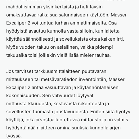
mahdollisimman yksinkertaista ja heti täysin
omaksuttavaa ratkaisua satunnaiseen käyttöön, Masser
Excaliper 2 voi tuntua turhan ammattimaiselta. Osa
hyödyistä avautuu kunnolla vasta silloin, kun laitetta
käyttää säännöllisesti ja sovelluksista ottaa kaiken irti.
Myös vuoden takuu on asiallinen, vaikka pidempi
takuuaika toisi joillekin vielä lisää mielenrauhaa.
Jos tarvitset tarkkuusmittalaitteen puutavaran
mittaukseen tai metsävaratiedon inventointiin, Masser
Excaliper 2 antaa vakuuttavan ja käytännönläheisen
kokonaisuuden. Sen vahvuudet löytyvät
mittaustarkkuudesta, kestävästä rakenteesta ja
sovellusten tuomasta joustavuudesta. Eniten siitä hyötyy
käyttäjä, joka arvostaa luotettavaa mittausta ja on valmis
hyödyntämään laitteen ominaisuuksia kunnolla arjen
työssä.