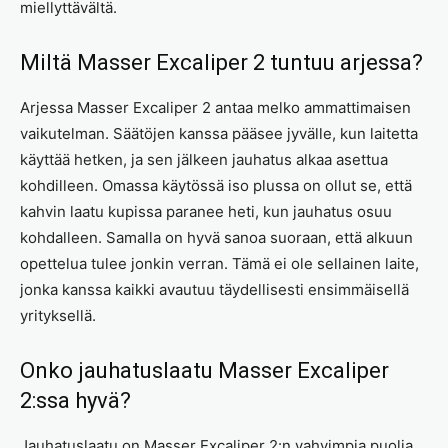
miellyttävältä.
Miltä Masser Excaliper 2 tuntuu arjessa?
Arjessa Masser Excaliper 2 antaa melko ammattimaisen
vaikutelman. Säätöjen kanssa pääsee jyvälle, kun laitetta
käyttää hetken, ja sen jälkeen jauhatus alkaa asettua
kohdilleen. Omassa käytössä iso plussa on ollut se, että
kahvin laatu kupissa paranee heti, kun jauhatus osuu
kohdalleen. Samalla on hyvä sanoa suoraan, että alkuun
opettelua tulee jonkin verran. Tämä ei ole sellainen laite,
jonka kanssa kaikki avautuu täydellisesti ensimmäisellä
yrityksellä.
Onko jauhatuslaatu Masser Excaliper
2:ssa hyvä?
Jauhatuslaatu on Masser Excaliper 2:n vahvimpia puolia.