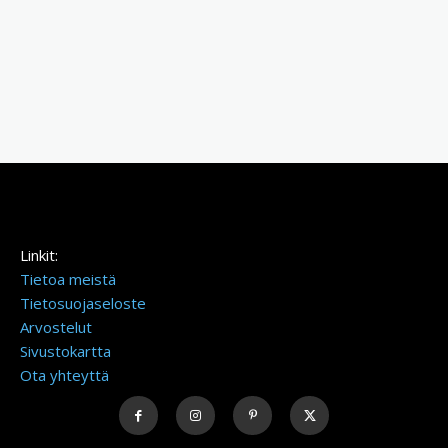
Linkit:
Tietoa meistä
Tietosuojaseloste
Arvostelut
Sivustokartta
Ota yhteyttä