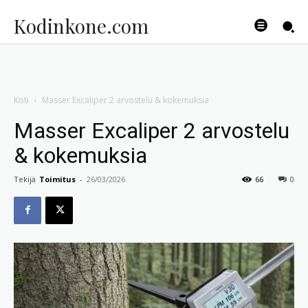
Kodinkone.com
Koti
Masser Excaliper 2 arvostelu & kokemuksia
Masser Excaliper 2 arvostelu
& kokemuksia
Tekijä
Toimitus
-
26/03/2026
66
0