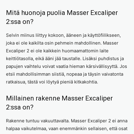
Mitä huonoja puolia Masser Excaliper
2:ssa on?
Selvin miinus liittyy kokoon, ääneen ja käyttöfiilikseen,
joka ei ole kaikilta osin pehmein mahdollinen. Masser
Excaliper 2 ei ole kaikkein huomaamattomin laite
keittiötasolla, eikä ääni jää taustalle. Lisäksi puhdistus ja
papujen vaihtelu voivat vaatia hieman kärsivällisyyttä. Jos
etsii mahdollisimman siistiä, nopeaa ja täysin vaivatonta
ratkaisua, tästä voi löytyä pieniä kitkakohtia.
Millainen rakenne Masser Excaliper
2:ssa on?
Rakenne tuntuu vakuuttavalta. Masser Excaliper 2 ei anna
halpaa vaikutelmaa, vaan enemmänkin sellaisen, että osat