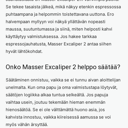
Se tekee tasaista jälkeä, mikä näkyy etenkin espressossa
puhtaampana ja helpommin toistettavana uuttona. Ero
halvempaan myllyyn voi näkyä yllättävän nopeasti
maussa, suutuntumassa ja siinä, miten helposti kahvi
käyttäytyy valmistuksessa. Jos hakee tarkkaa
espressojauhatusta, Masser Excaliper 2 antaa siihen
hyvät lähtökohdat.
Onko Masser Excaliper 2 helppo säätää?
Säätäminen onnistuu, vaikka se ei tunnu aivan aloittelijan
unelmalta. Kun oma papu ja oma valmistustapa löytyvät,
säätöjen logiikka alkaa tuntua selkeältä. Jos papuja
vaihtaa usein, joutuu tekemään hieman enemmän
hienosäätöä. Se ei ole välttämättä huono asia, jos
kahvista innostuu, vaikka kiireisessä aamussa se voi
myös vähän ärsyttää.