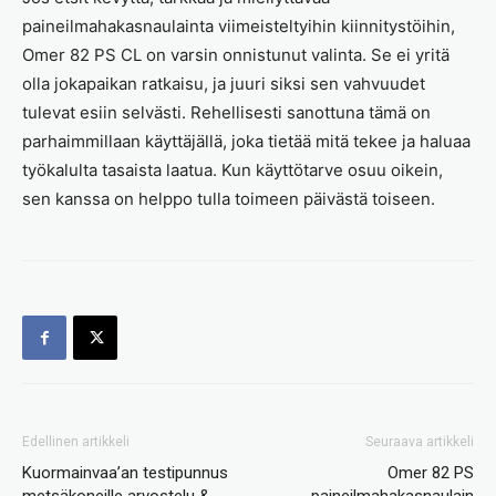
paineilmahakasnaulainta viimeisteltyihin kiinnitystöihin,
Omer 82 PS CL on varsin onnistunut valinta. Se ei yritä
olla jokapaikan ratkaisu, ja juuri siksi sen vahvuudet
tulevat esiin selvästi. Rehellisesti sanottuna tämä on
parhaimmillaan käyttäjällä, joka tietää mitä tekee ja haluaa
työkalulta tasaista laatua. Kun käyttötarve osuu oikein,
sen kanssa on helppo tulla toimeen päivästä toiseen.
Edellinen artikkeli
Seuraava artikkeli
Kuormainvaa’an testipunnus
Omer 82 PS