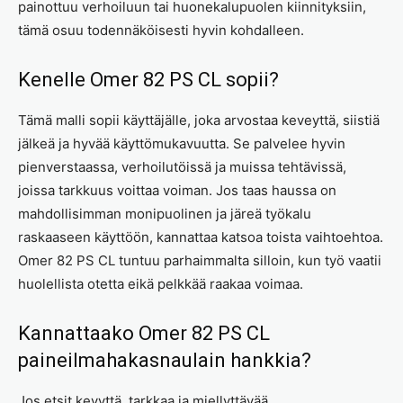
painottuu verhoiluun tai huonekalupuolen kiinnityksiin,
tämä osuu todennäköisesti hyvin kohdalleen.
Kenelle Omer 82 PS CL sopii?
Tämä malli sopii käyttäjälle, joka arvostaa keveyttä, siistiä
jälkeä ja hyvää käyttömukavuutta. Se palvelee hyvin
pienverstaassa, verhoilutöissä ja muissa tehtävissä,
joissa tarkkuus voittaa voiman. Jos taas haussa on
mahdollisimman monipuolinen ja järeä työkalu
raskaaseen käyttöön, kannattaa katsoa toista vaihtoehtoa.
Omer 82 PS CL tuntuu parhaimmalta silloin, kun työ vaatii
huolellista otetta eikä pelkkää raakaa voimaa.
Kannattaako Omer 82 PS CL
paineilmahakasnaulain hankkia?
Jos etsit kevyttä, tarkkaa ja miellyttävää