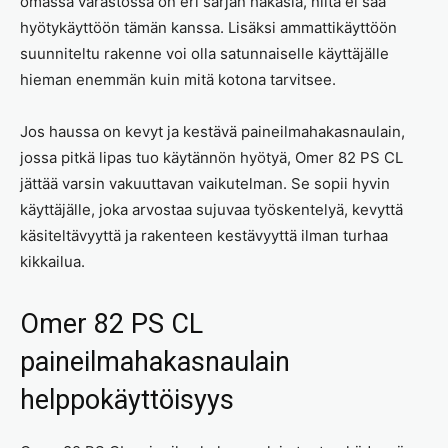
omassa varastossa on eri sarjan hakasia, niitä ei saa
hyötykäyttöön tämän kanssa. Lisäksi ammattikäyttöön
suunniteltu rakenne voi olla satunnaiselle käyttäjälle
hieman enemmän kuin mitä kotona tarvitsee.
Jos haussa on kevyt ja kestävä paineilmahakasnaulain,
jossa pitkä lipas tuo käytännön hyötyä, Omer 82 PS CL
jättää varsin vakuuttavan vaikutelman. Se sopii hyvin
käyttäjälle, joka arvostaa sujuvaa työskentelyä, kevyttä
käsiteltävyyttä ja rakenteen kestävyyttä ilman turhaa
kikkailua.
Omer 82 PS CL
paineilmahakasnaulain
helppokäyttöisyys