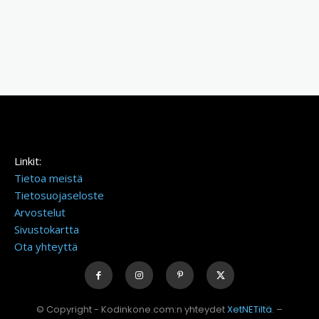
Linkit:
Tietoa meistä
Tietosuojaseloste
Arvostelut
Sivustokartta
Ota yhteyttä
© Copyright - Kodinkone.com:n yhteydet
XetNETiltä
. –