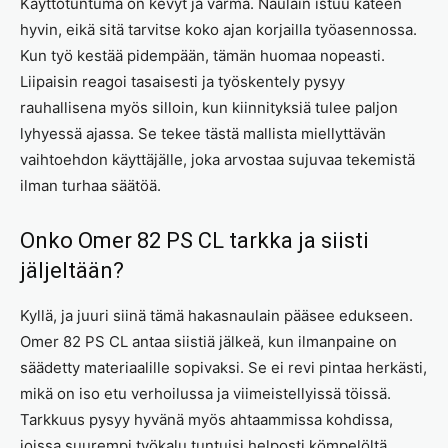
Käyttötuntuma on kevyt ja varma. Naulain istuu käteen
hyvin, eikä sitä tarvitse koko ajan korjailla työasennossa.
Kun työ kestää pidempään, tämän huomaa nopeasti.
Liipaisin reagoi tasaisesti ja työskentely pysyy
rauhallisena myös silloin, kun kiinnityksiä tulee paljon
lyhyessä ajassa. Se tekee tästä mallista miellyttävän
vaihtoehdon käyttäjälle, joka arvostaa sujuvaa tekemistä
ilman turhaa säätöä.
Onko Omer 82 PS CL tarkka ja siisti
jäljeltään?
Kyllä, ja juuri siinä tämä hakasnaulain pääsee edukseen.
Omer 82 PS CL antaa siistiä jälkeä, kun ilmanpaine on
säädetty materiaalille sopivaksi. Se ei revi pintaa herkästi,
mikä on iso etu verhoilussa ja viimeistellyissä töissä.
Tarkkuus pysyy hyvänä myös ahtaammissa kohdissa,
joissa suurempi työkalu tuntuisi helposti kömpelöltä.