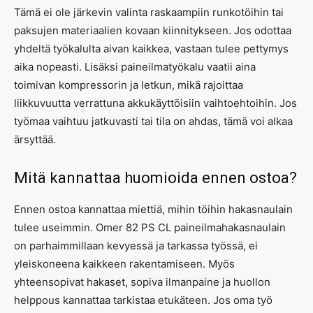
Tämä ei ole järkevin valinta raskaampiin runkotöihin tai
paksujen materiaalien kovaan kiinnitykseen. Jos odottaa
yhdeltä työkalulta aivan kaikkea, vastaan tulee pettymys
aika nopeasti. Lisäksi paineilmatyökalu vaatii aina
toimivan kompressorin ja letkun, mikä rajoittaa
liikkuvuutta verrattuna akkukäyttöisiin vaihtoehtoihin. Jos
työmaa vaihtuu jatkuvasti tai tila on ahdas, tämä voi alkaa
ärsyttää.
Mitä kannattaa huomioida ennen ostoa?
Ennen ostoa kannattaa miettiä, mihin töihin hakasnaulain
tulee useimmin. Omer 82 PS CL paineilmahakasnaulain
on parhaimmillaan kevyessä ja tarkassa työssä, ei
yleiskoneena kaikkeen rakentamiseen. Myös
yhteensopivat hakaset, sopiva ilmanpaine ja huollon
helppous kannattaa tarkistaa etukäteen. Jos oma työ