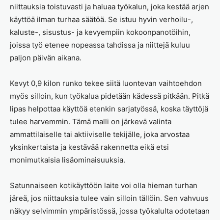
niittauksia toistuvasti ja haluaa työkalun, joka kestää arjen
käyttöä ilman turhaa säätöä. Se istuu hyvin verhoilu-,
kaluste-, sisustus- ja kevyempiin kokoonpanotöihin,
joissa työ etenee nopeassa tahdissa ja niittejä kuluu
paljon päivän aikana.
Kevyt 0,9 kilon runko tekee siitä luontevan vaihtoehdon
myös silloin, kun työkalua pidetään kädessä pitkään. Pitkä
lipas helpottaa käyttöä etenkin sarjatyössä, koska täyttöjä
tulee harvemmin. Tämä malli on järkevä valinta
ammattilaiselle tai aktiiviselle tekijälle, joka arvostaa
yksinkertaista ja kestävää rakennetta eikä etsi
monimutkaisia lisäominaisuuksia.
Satunnaiseen kotikäyttöön laite voi olla hieman turhan
järeä, jos niittauksia tulee vain silloin tällöin. Sen vahvuus
näkyy selvimmin ympäristössä, jossa työkalulta odotetaan