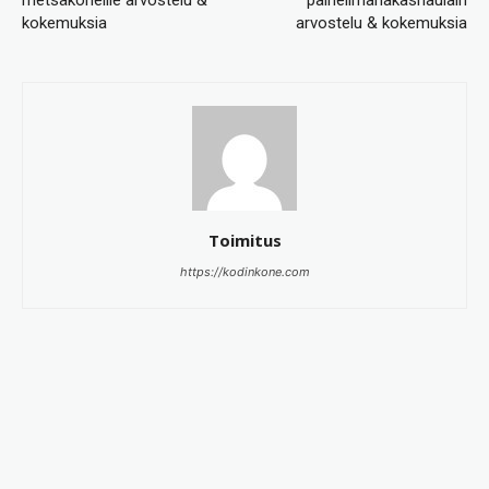
metsäkoneille arvostelu &
paineilmahakasnaulain
kokemuksia
arvostelu & kokemuksia
Toimitus
https://kodinkone.com