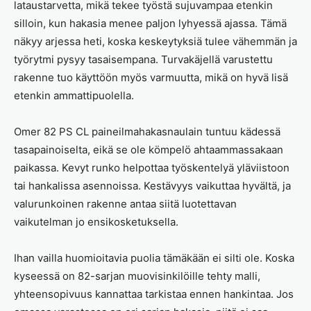
lataustarvetta, mikä tekee työstä sujuvampaa etenkin
silloin, kun hakasia menee paljon lyhyessä ajassa. Tämä
näkyy arjessa heti, koska keskeytyksiä tulee vähemmän ja
työrytmi pysyy tasaisempana. Turvakäjellä varustettu
rakenne tuo käyttöön myös varmuutta, mikä on hyvä lisä
etenkin ammattipuolella.
Omer 82 PS CL paineilmahakasnaulain tuntuu kädessä
tasapainoiselta, eikä se ole kömpelö ahtaammassakaan
paikassa. Kevyt runko helpottaa työskentelyä yläviistoon
tai hankalissa asennoissa. Kestävyys vaikuttaa hyvältä, ja
valurunkoinen rakenne antaa siitä luotettavan
vaikutelman jo ensikosketuksella.
Ihan vailla huomioitavia puolia tämäkään ei silti ole. Koska
kyseessä on 82-sarjan muovisinkilöille tehty malli,
yhteensopivuus kannattaa tarkistaa ennen hankintaa. Jos