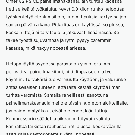
Omer 82 PS CL paineilmahakasnaulain tuntuu kädessä
heti selkeältä työkalulta. Kevyt 0,9 kilon runko helpottaa
työskentelyä etenkin silloin, kun niittauksia kertyy paljon
saman päivän aikana. Pitkä lipas on käytössä iso plussa,
koska niittejä ei tarvitse olla jatkuvasti lisäämässä. Se
tekee työstä sujuvampaa ja rytmi pysyy paremmin
kasassa, mikä näkyy nopeasti arjessa.
Helppokäyttöisyydessä parasta on yksinkertainen
perusidea: paineilma kiinni, niitit lippaaseen ja työ
käyntiin. Turvakärki tuo varmuutta käyttöön, ja valurunko
antaa sellaisen tunteen, että laite kestää käyttöä ilman
turhaa varomista. Samalla rehellisesti sanottuna
paineilmahakasnaulain ei ole täysin huoleton aloittelijalle,
jos paineilmatyökalut eivät ole ennestään tuttuja.
Kompressorin säädöt ja oikean niittityypin valinta
kannattaa tarkistaa rauhassa heti alussa, koska väärillä
asetuksilla käyttökokemus kärsii nopeasti.