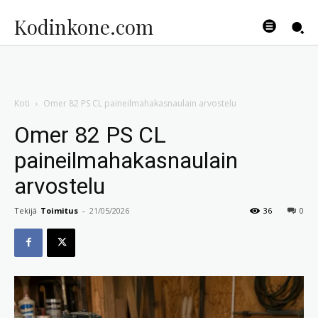
Kodinkone.com
Koti
Omer 82 PS CL paineilmahakasnaulain arvostelu
Omer 82 PS CL
paineilmahakasnaulain
arvostelu
Tekijä
Toimitus
-
21/05/2026
36
0