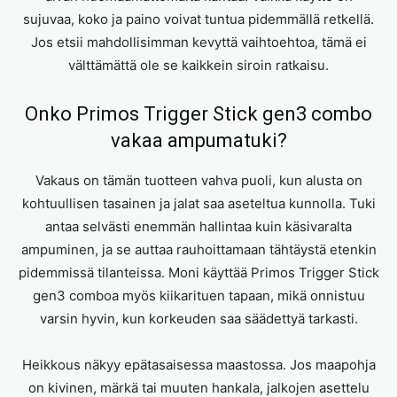
sujuvaa, koko ja paino voivat tuntua pidemmällä retkellä.
Jos etsii mahdollisimman kevyttä vaihtoehtoa, tämä ei
välttämättä ole se kaikkein siroin ratkaisu.
Onko Primos Trigger Stick gen3 combo
vakaa ampumatuki?
Vakaus on tämän tuotteen vahva puoli, kun alusta on
kohtuullisen tasainen ja jalat saa aseteltua kunnolla. Tuki
antaa selvästi enemmän hallintaa kuin käsivaralta
ampuminen, ja se auttaa rauhoittamaan tähtäystä etenkin
pidemmissä tilanteissa. Moni käyttää Primos Trigger Stick
gen3 comboa myös kiikarituen tapaan, mikä onnistuu
varsin hyvin, kun korkeuden saa säädettyä tarkasti.
Heikkous näkyy epätasaisessa maastossa. Jos maapohja
on kivinen, märkä tai muuten hankala, jalkojen asettelu