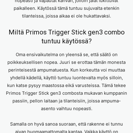
nopeasti ja vapautat kahvan, jolloin jalat lukittuvat
paikalleen. Käytössä tämä tuntuu sujuvalta etenkin
tilanteissa, joissa aikaa ei ole hukattavaksi.
Miltä Primos Trigger Stick gen3 combo
tuntuu käytössä?
Oma ensivaikutelma on yleensä se, että säätö on
poikkeuksellisen nopea. Juuri se erottaa tämän monesta
perinteisestä ampumatuesta. Kun korkeutta voi muuttaa
yhdellä kädellä, käyttö tuntuu luontevalta myös silloin,
kun katse pysyy maastossa eikä varusteissa. Tämä tekee
Primos Trigger Stick gen3 combosta mukavan kumppanin
passiin, pellon laitaan ja tilanteisiin, joissa ampuma-
asento vaihtuu nopeasti.
Samalla on hyvä sanoa suoraan, että rakenne ei tunnu
aivan huomaamattomalta kantaa. Vaikka käyttö on