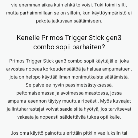
vie enemmän aikaa kuin ehkä toivoisi. Tuki toimii silti,
mutta parhaimmillaan se on silloin, kun käyttöympäristö ei
pakota jatkuvaan säätämiseen.
Kenelle Primos Trigger Stick gen3
combo sopii parhaiten?
Primos Trigger Stick gen3 combo sopii käyttäjälle, joka
arvostaa nopeaa korkeudensäätöä ja haluaa ampumatuen,
jota on helppo käyttää ilman monimutkaista säätämistä.
Se palvelee hyvin passimetsästyksessä,
peltomaisemassa ja avoimessa maastossa, jossa
ampuma-asennon täytyy muuttua ripeästi. Myös kuvaajat
ja lintuharrastajat voivat saada siitä hyötyä, jos tarvitsevat
vakaata ja nopeasti säädettävää tukea optiikalle.
Jos oma käyttö painottuu erittäin pitkiin vaelluksiin tai