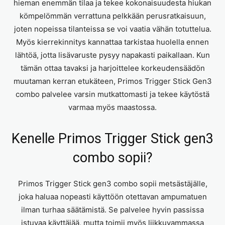
hieman enemmän tilaa ja tekee kokonaisuudesta hiukan
kömpelömmän verrattuna pelkkään perusratkaisuun,
joten nopeissa tilanteissa se voi vaatia vähän totuttelua.
Myös kierrekinnitys kannattaa tarkistaa huolella ennen
lähtöä, jotta lisävaruste pysyy napakasti paikallaan. Kun
tämän ottaa tavaksi ja harjoittelee korkeudensäädön
muutaman kerran etukäteen, Primos Trigger Stick Gen3
combo palvelee varsin mutkattomasti ja tekee käytöstä
varmaa myös maastossa.
Kenelle Primos Trigger Stick gen3
combo sopii?
Primos Trigger Stick gen3 combo sopii metsästäjälle,
joka haluaa nopeasti käyttöön otettavan ampumatuen
ilman turhaa säätämistä. Se palvelee hyvin passissa
istuvaa käyttäjää, mutta toimii myös liikkuvammassa