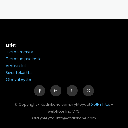
Linkit:
Tietoa meistä
Tietosuojaseloste
Arvostelut
Sivustokartta
Ota yhteyttä
© Copyright - Kodinkone.com:n yhteydet
XetNETiltä
. –
webhotelli ja VPS.
Ota yhteyttä: info@kodinkone.com