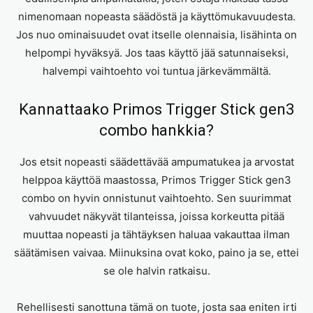
nimenomaan nopeasta säädöstä ja käyttömukavuudesta.
Jos nuo ominaisuudet ovat itselle olennaisia, lisähinta on
helpompi hyväksyä. Jos taas käyttö jää satunnaiseksi,
halvempi vaihtoehto voi tuntua järkevämmältä.
Kannattaako Primos Trigger Stick gen3
combo hankkia?
Jos etsit nopeasti säädettävää ampumatukea ja arvostat
helppoa käyttöä maastossa, Primos Trigger Stick gen3
combo on hyvin onnistunut vaihtoehto. Sen suurimmat
vahvuudet näkyvät tilanteissa, joissa korkeutta pitää
muuttaa nopeasti ja tähtäyksen haluaa vakauttaa ilman
säätämisen vaivaa. Miinuksina ovat koko, paino ja se, ettei
se ole halvin ratkaisu.
Rehellisesti sanottuna tämä on tuote, josta saa eniten irti