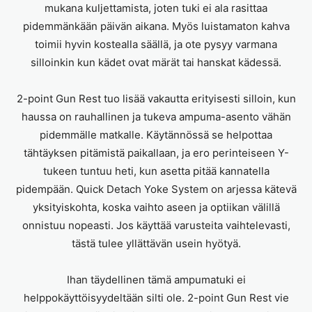
mukana kuljettamista, joten tuki ei ala rasittaa
pidemmänkään päivän aikana. Myös luistamaton kahva
toimii hyvin kostealla säällä, ja ote pysyy varmana
silloinkin kun kädet ovat märät tai hanskat kädessä.
2-point Gun Rest tuo lisää vakautta erityisesti silloin, kun
haussa on rauhallinen ja tukeva ampuma-asento vähän
pidemmälle matkalle. Käytännössä se helpottaa
tähtäyksen pitämistä paikallaan, ja ero perinteiseen Y-
tukeen tuntuu heti, kun asetta pitää kannatella
pidempään. Quick Detach Yoke System on arjessa kätevä
yksityiskohta, koska vaihto aseen ja optiikan välillä
onnistuu nopeasti. Jos käyttää varusteita vaihtelevasti,
tästä tulee yllättävän usein hyötyä.
Ihan täydellinen tämä ampumatuki ei
helppokäyttöisyydeltään silti ole. 2-point Gun Rest vie