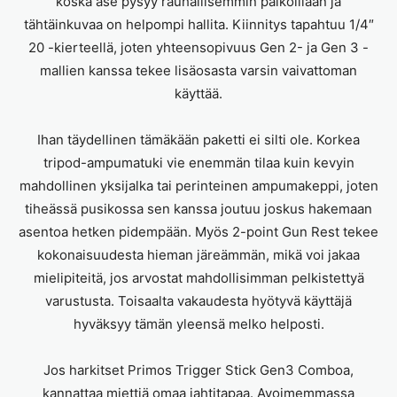
koska ase pysyy rauhallisemmin paikoillaan ja
tähtäinkuvaa on helpompi hallita. Kiinnitys tapahtuu 1/4″
20 -kierteellä, joten yhteensopivuus Gen 2- ja Gen 3 -
mallien kanssa tekee lisäosasta varsin vaivattoman
käyttää.
Ihan täydellinen tämäkään paketti ei silti ole. Korkea
tripod-ampumatuki vie enemmän tilaa kuin kevyin
mahdollinen yksijalka tai perinteinen ampumakeppi, joten
tiheässä pusikossa sen kanssa joutuu joskus hakemaan
asentoa hetken pidempään. Myös 2-point Gun Rest tekee
kokonaisuudesta hieman järeämmän, mikä voi jakaa
mielipiteitä, jos arvostat mahdollisimman pelkistettyä
varustusta. Toisaalta vakaudesta hyötyvä käyttäjä
hyväksyy tämän yleensä melko helposti.
Jos harkitset Primos Trigger Stick Gen3 Comboa,
kannattaa miettiä omaa jahtitapaa. Avoimemmassa