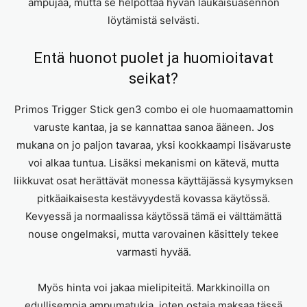
ampujaa, mutta se helpottaa hyvän laukaisuasennon
löytämistä selvästi.
Entä huonot puolet ja huomioitavat
seikat?
Primos Trigger Stick gen3 combo ei ole huomaamattomin
varuste kantaa, ja se kannattaa sanoa ääneen. Jos
mukana on jo paljon tavaraa, yksi kookkaampi lisävaruste
voi alkaa tuntua. Lisäksi mekanismi on kätevä, mutta
liikkuvat osat herättävät monessa käyttäjässä kysymyksen
pitkäaikaisesta kestävyydestä kovassa käytössä.
Kevyessä ja normaalissa käytössä tämä ei välttämättä
nouse ongelmaksi, mutta varovainen käsittely tekee
varmasti hyvää.
Myös hinta voi jakaa mielipiteitä. Markkinoilla on
edullisempia ampumatukia, joten ostaja maksaa tässä