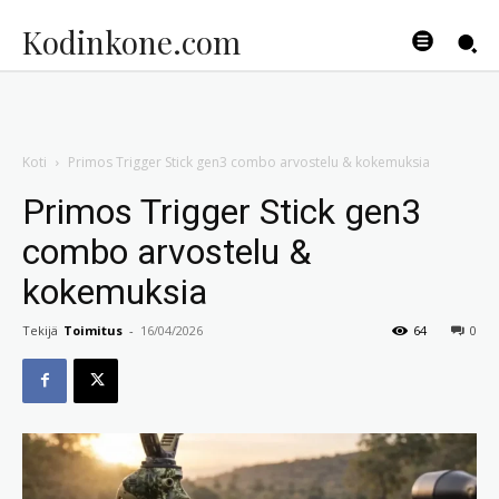
Kodinkone.com
Koti
Primos Trigger Stick gen3 combo arvostelu & kokemuksia
Primos Trigger Stick gen3
combo arvostelu &
kokemuksia
Tekijä
Toimitus
-
16/04/2026
64
0