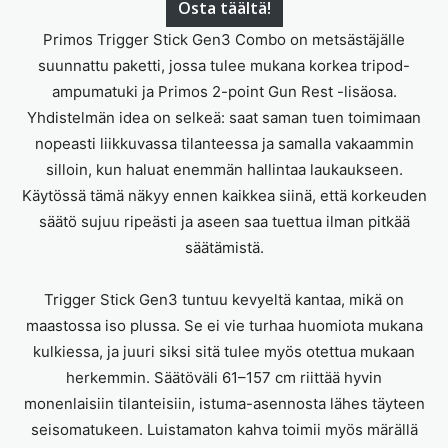
Osta täältä!
Primos Trigger Stick Gen3 Combo on metsästäjälle
suunnattu paketti, jossa tulee mukana korkea tripod-
ampumatuki ja Primos 2-point Gun Rest -lisäosa.
Yhdistelmän idea on selkeä: saat saman tuen toimimaan
nopeasti liikkuvassa tilanteessa ja samalla vakaammin
silloin, kun haluat enemmän hallintaa laukaukseen.
Käytössä tämä näkyy ennen kaikkea siinä, että korkeuden
säätö sujuu ripeästi ja aseen saa tuettua ilman pitkää
säätämistä.
Trigger Stick Gen3 tuntuu kevyeltä kantaa, mikä on
maastossa iso plussa. Se ei vie turhaa huomiota mukana
kulkiessa, ja juuri siksi sitä tulee myös otettua mukaan
herkemmin. Säätöväli 61–157 cm riittää hyvin
monenlaisiin tilanteisiin, istuma-asennosta lähes täyteen
seisomatukeen. Luistamaton kahva toimii myös märällä