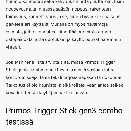
huomio kohdistuu sekä vahvuuksiin että puutteisiin. Esiin
nousevat muun muassa säädön nopeus, rakenteen
toimivuus, kannettavuus ja se, miten hyvin kokonaisuus
palvelee eri käyttäjiä. Mukana on myös havaintoja
asioista, joihin kannattaa kiinnittää huomiota ennen
ostopäätöstä, jotta odotukset ja käyttö osuvat paremmin
yhteen.
Jos etsit rehellistä arviota siitä, missä Primos Trigger
Stick gen3 combo toimii hyvin ja missä vastaan tulee
kompromisseja, tämä teksti tarjoaa napakan lähtökohdan.
Tarkoitus ei ole kaunistella eikä teilata, vaan antaa selkeä
kuva tuotteesta käyttäjän näkökulmasta.
Primos Trigger Stick gen3 combo
testissä