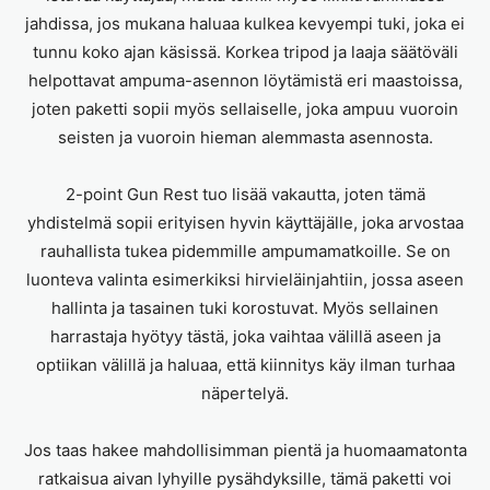
jahdissa, jos mukana haluaa kulkea kevyempi tuki, joka ei
tunnu koko ajan käsissä. Korkea tripod ja laaja säätöväli
helpottavat ampuma-asennon löytämistä eri maastoissa,
joten paketti sopii myös sellaiselle, joka ampuu vuoroin
seisten ja vuoroin hieman alemmasta asennosta.
2-point Gun Rest tuo lisää vakautta, joten tämä
yhdistelmä sopii erityisen hyvin käyttäjälle, joka arvostaa
rauhallista tukea pidemmille ampumamatkoille. Se on
luonteva valinta esimerkiksi hirvieläinjahtiin, jossa aseen
hallinta ja tasainen tuki korostuvat. Myös sellainen
harrastaja hyötyy tästä, joka vaihtaa välillä aseen ja
optiikan välillä ja haluaa, että kiinnitys käy ilman turhaa
näpertelyä.
Jos taas hakee mahdollisimman pientä ja huomaamatonta
ratkaisua aivan lyhyille pysähdyksille, tämä paketti voi