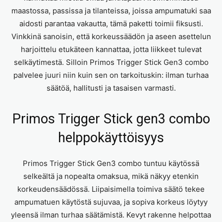
maastossa, passissa ja tilanteissa, joissa ampumatuki saa
aidosti parantaa vakautta, tämä paketti toimii fiksusti.
Vinkkinä sanoisin, että korkeussäädön ja aseen asettelun
harjoittelu etukäteen kannattaa, jotta liikkeet tulevat
selkäytimestä. Silloin Primos Trigger Stick Gen3 combo
palvelee juuri niin kuin sen on tarkoituskin: ilman turhaa
säätöä, hallitusti ja tasaisen varmasti.
Primos Trigger Stick gen3 combo
helppokäyttöisyys
Primos Trigger Stick Gen3 combo tuntuu käytössä
selkeältä ja nopealta omaksua, mikä näkyy etenkin
korkeudensäädössä. Liipaisimella toimiva säätö tekee
ampumatuen käytöstä sujuvaa, ja sopiva korkeus löytyy
yleensä ilman turhaa säätämistä. Kevyt rakenne helpottaa