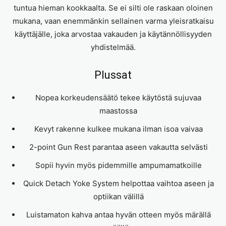
tuntua hieman kookkaalta. Se ei silti ole raskaan oloinen
mukana, vaan enemmänkin sellainen varma yleisratkaisu
käyttäjälle, joka arvostaa vakauden ja käytännöllisyyden
yhdistelmää.
Plussat
Nopea korkeudensäätö tekee käytöstä sujuvaa
maastossa
Kevyt rakenne kulkee mukana ilman isoa vaivaa
2-point Gun Rest parantaa aseen vakautta selvästi
Sopii hyvin myös pidemmille ampumamatkoille
Quick Detach Yoke System helpottaa vaihtoa aseen ja
optiikan välillä
Luistamaton kahva antaa hyvän otteen myös märällä