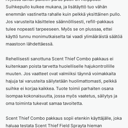
Suihkepullo kulkee mukana, ja lisätäyttö tuo vähän
enemmän vastinetta rahalle kuin pelkkä yksittäinen pullo.
Jos varusteita käsittelee säännöllisesti, refill-pakkaus
tulee nopeasti tarpeeseen. Myös se on plussaa, ettei
käyttö tunnu monimutkaiselta tai vaadi ylimääräistä säätöä
maastoon lähdettäessä.
Rehellisesti sanottuna Scent Thief Combo pakkaus ei
kuitenkaan poista tarvetta huolelliselle hajukontrollille
muuten. Jos vaatteet ovat valmiiksi täynnä voimakkaita
hajuja tai varusteita säilytetään huolimattomasti, pelkkä
suihke ei korjaa kaikkea. Tuote toimii parhaiten osana
isompaa kokonaisuutta, jossa myös vaatetus, säilytys ja
oma toiminta tukevat samaa tavoitetta.
Scent Thief Combo pakkaus sopii etenkin käyttäjälle, joka
haluaa testata Scent Thief Field Sprayta hieman