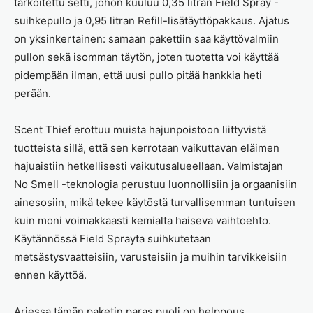
tarkoitettu setti, johon kuuluu 0,35 litran Field Spray -
suihkepullo ja 0,95 litran Refill-lisätäyttöpakkaus. Ajatus
on yksinkertainen: samaan pakettiin saa käyttövalmiin
pullon sekä isomman täytön, joten tuotetta voi käyttää
pidempään ilman, että uusi pullo pitää hankkia heti
perään.
Scent Thief erottuu muista hajunpoistoon liittyvistä
tuotteista sillä, että sen kerrotaan vaikuttavan eläimen
hajuaistiin hetkellisesti vaikutusalueellaan. Valmistajan
No Smell -teknologia perustuu luonnollisiin ja orgaanisiin
ainesosiin, mikä tekee käytöstä turvallisemman tuntuisen
kuin moni voimakkaasti kemialta haiseva vaihtoehto.
Käytännössä Field Sprayta suihkutetaan
metsästysvaatteisiin, varusteisiin ja muihin tarvikkeisiin
ennen käyttöä.
Arjessa tämän paketin paras puoli on helppous.