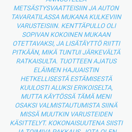
METSÄSTYSVAATTEISIIN JA AUTON
TAVARATILASSA MUKANA KULKEVIIN
VARUSTEISIIN. KENTTÄPULLO OLI
SOPIVAN KOKOINEN MUKAAN
OTETTAVAKSI, JA LISÄTÄYTTÖ RIITTI
PITKÄÄN, MIKÄ TUNTUI JÄRKEVÄLTÄ
RATKAISULTA. TUOTTEEN AJATUS
ELÄIMEN HAJUAISTIN
HETKELLISESTÄ ESTÄMISESTÄ
KUULOSTI ALUKSI ERIKOISELTA,
MUTTA KÄYTÖSSÄ TÄMÄ MENI
OSAKSI VALMISTAUTUMISTA SIINÄ
MISSÄ MUUTKIN VARUSTEIDEN
KÄSITTELYT. KOKONAISUUTENA SIISTI
JA TOIMIVA PAKKAUS, JOTA OLEN