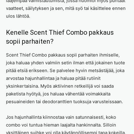
laajempaa valmistautumista, jossa huomioi myös puhtaat
vaatteet, säilytyksen ja sen, mitä syö tai käsittelee ennen
ulos lähtöä.
Kenelle Scent Thief Combo pakkaus
sopii parhaiten?
Scent Thief Combo pakkaus sopii parhaiten ihmiselle,
joka haluaa yhden valmiin setin ilman että jokainen tuote
pitää etsiä erikseen. Se palvelee hyvin metsästäjää, joka
arvostaa hajunhallintaa ja haluaa pitää rutiinit
yksinkertaisina. Myös aktiivinen retkeilijä voi saada
paketista hyötyä, jos haluaa vähentää voimakkaita
pesuaineiden tai deodoranttien tuoksuja varusteissaan.
Jos hajunhallinta kiinnostaa vain satunnaisesti, koko
combo voi tuntua hieman laajalta hankinnalta. Silloin
yksittäinen suihke voi olla käytännöllisempi tapa kokeilla,