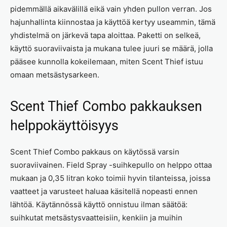
pidemmällä aikavälillä eikä vain yhden pullon verran. Jos
hajunhallinta kiinnostaa ja käyttöä kertyy useammin, tämä
yhdistelmä on järkevä tapa aloittaa. Paketti on selkeä,
käyttö suoraviivaista ja mukana tulee juuri se määrä, jolla
pääsee kunnolla kokeilemaan, miten Scent Thief istuu
omaan metsästysarkeen.
Scent Thief Combo pakkauksen
helppokäyttöisyys
Scent Thief Combo pakkaus on käytössä varsin
suoraviivainen. Field Spray -suihkepullo on helppo ottaa
mukaan ja 0,35 litran koko toimii hyvin tilanteissa, joissa
vaatteet ja varusteet haluaa käsitellä nopeasti ennen
lähtöä. Käytännössä käyttö onnistuu ilman säätöä:
suihkutat metsästysvaatteisiin, kenkiin ja muihin