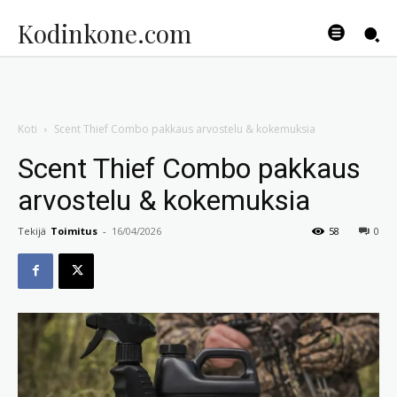
Kodinkone.com
Koti
Scent Thief Combo pakkaus arvostelu & kokemuksia
Scent Thief Combo pakkaus
arvostelu & kokemuksia
Tekijä
Toimitus
-
16/04/2026
58
0