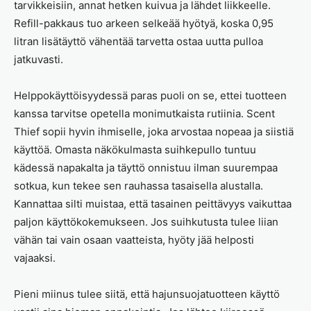
tarvikkeisiin, annat hetken kuivua ja lähdet liikkeelle.
Refill-pakkaus tuo arkeen selkeää hyötyä, koska 0,95
litran lisätäyttö vähentää tarvetta ostaa uutta pulloa
jatkuvasti.
Helppokäyttöisyydessä paras puoli on se, ettei tuotteen
kanssa tarvitse opetella monimutkaista rutiinia. Scent
Thief sopii hyvin ihmiselle, joka arvostaa nopeaa ja siistiä
käyttöä. Omasta näkökulmasta suihkepullo tuntuu
kädessä napakalta ja täyttö onnistuu ilman suurempaa
sotkua, kun tekee sen rauhassa tasaisella alustalla.
Kannattaa silti muistaa, että tasainen peittävyys vaikuttaa
paljon käyttökokemukseen. Jos suihkutusta tulee liian
vähän tai vain osaan vaatteista, hyöty jää helposti
vajaaksi.
Pieni miinus tulee siitä, että hajunsuojatuotteen käyttö