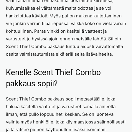
vaatii aina hieman ennakointia. Jos lähtee kiireessä,
kuivumisaikaa ei välttämättä malta odottaa ja se voi
hankaloittaa käyttöä. Myös pullon mukana kuljettaminen
vie jonkin verran tilaa repussa, vaikka koko on vielä varsin
kohtuullinen. Paras vinkki on käsitellä vaatteet ja
varusteet jo hyvissä ajoin ennen metsälle lähtöä. Silloin
Scent Thief Combo pakkaus tuntuu aidosti vaivattomalta
osalta valmistautumista eikä erilliseltä lisävaiheelta.
Kenelle Scent Thief Combo
pakkaus sopii?
Scent Thief Combo pakkaus sopii metsästäjälle, joka
haluaa käsitellä vaatteet ja varusteet samalla aineella
ilman, että pullo loppuu heti kesken. Se on luonteva
valinta myös henkilölle, joka käy maastossa säännöllisesti
ja tarvitsee pienen käyttöpullon lisäksi isomman