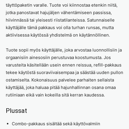
täyttöpaketin varalle. Tuote voi kiinnostaa etenkin niitä,
jotka panostavat hajujäljen vähentämiseen passissa,
hiivinnässä tai yleisesti riistatilanteissa. Satunnaiselle
käyttäjälle tämä pakkaus voi olla turhan runsas, mutta
aktiivisessa käytössä yhdistelmä on käytännöllinen.
Tuote sopii myös käyttäjälle, joka arvostaa luonnollisiin ja
orgaanisiin ainesosiin perustuvaa koostumusta. Jos
varusteita käsitellään usein ennen reissua, refill-pakkaus
tekee käytöstä suoraviivaisempaa ja säästää uuden pullon
ostamiselta. Kokonaisuus palvelee parhaiten sellaista
käyttäjää, joka haluaa pitää hajunhallinnan osana omaa
rutiiniaan eikä vain kokeilla sitä kerran kaudessa.
Plussat
Combo-pakkaus sisältää sekä käyttövalmiin