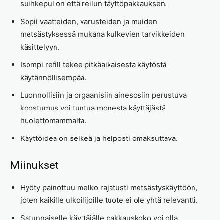
suihkepullon että reilun täyttöpakkauksen.
Sopii vaatteiden, varusteiden ja muiden
metsästyksessä mukana kulkevien tarvikkeiden
käsittelyyn.
Isompi refill tekee pitkäaikaisesta käytöstä
käytännöllisempää.
Luonnollisiin ja orgaanisiin ainesosiin perustuva
koostumus voi tuntua monesta käyttäjästä
huolettomammalta.
Käyttöidea on selkeä ja helposti omaksuttava.
Miinukset
Hyöty painottuu melko rajatusti metsästyskäyttöön,
joten kaikille ulkoilijoille tuote ei ole yhtä relevantti.
Satunnaiselle käyttäjälle pakkauskoko voi olla