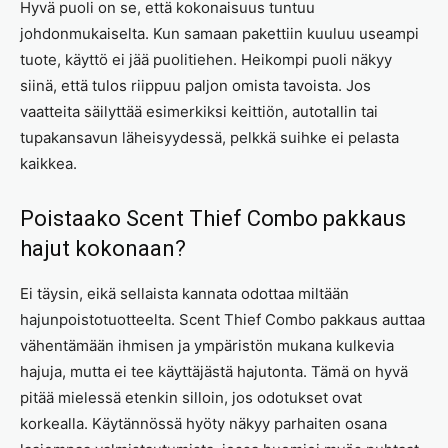
Hyvä puoli on se, että kokonaisuus tuntuu
johdonmukaiselta. Kun samaan pakettiin kuuluu useampi
tuote, käyttö ei jää puolitiehen. Heikompi puoli näkyy
siinä, että tulos riippuu paljon omista tavoista. Jos
vaatteita säilyttää esimerkiksi keittiön, autotallin tai
tupakansavun läheisyydessä, pelkkä suihke ei pelasta
kaikkea.
Poistaako Scent Thief Combo pakkaus
hajut kokonaan?
Ei täysin, eikä sellaista kannata odottaa miltään
hajunpoistotuotteelta. Scent Thief Combo pakkaus auttaa
vähentämään ihmisen ja ympäristön mukana kulkevia
hajuja, mutta ei tee käyttäjästä hajutonta. Tämä on hyvä
pitää mielessä etenkin silloin, jos odotukset ovat
korkealla. Käytännössä hyöty näkyy parhaiten osana