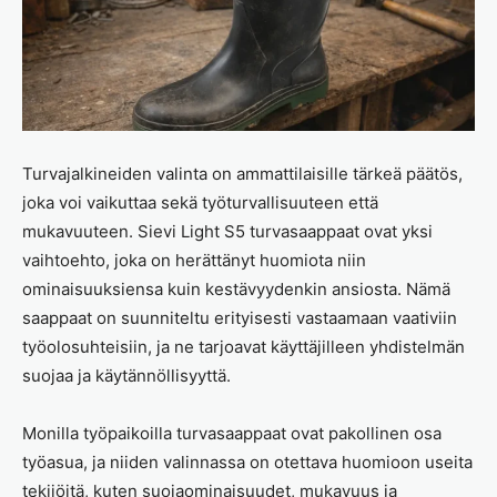
Turvajalkineiden valinta on ammattilaisille tärkeä päätös,
joka voi vaikuttaa sekä työturvallisuuteen että
mukavuuteen. Sievi Light S5 turvasaappaat ovat yksi
vaihtoehto, joka on herättänyt huomiota niin
ominaisuuksiensa kuin kestävyydenkin ansiosta. Nämä
saappaat on suunniteltu erityisesti vastaamaan vaativiin
työolosuhteisiin, ja ne tarjoavat käyttäjilleen yhdistelmän
suojaa ja käytännöllisyyttä.
Monilla työpaikoilla turvasaappaat ovat pakollinen osa
työasua, ja niiden valinnassa on otettava huomioon useita
tekijöitä, kuten suojaominaisuudet, mukavuus ja