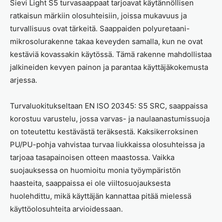
Sievi Light S5 turvasaappaat tarjoavat käytännöllisen
ratkaisun märkiin olosuhteisiin, joissa mukavuus ja
turvallisuus ovat tärkeitä. Saappaiden polyuretaani-
mikrosolurakenne takaa keveyden samalla, kun ne ovat
kestäviä kovassakin käytössä. Tämä rakenne mahdollistaa
jalkineiden kevyen painon ja parantaa käyttäjäkokemusta
arjessa.
Turvaluokitukseltaan EN ISO 20345: S5 SRC, saappaissa
korostuu varustelu, jossa varvas- ja naulaanastumissuoja
on toteutettu kestävästä teräksestä. Kaksikerroksinen
PU/PU-pohja vahvistaa turvaa liukkaissa olosuhteissa ja
tarjoaa tasapainoisen otteen maastossa. Vaikka
suojauksessa on huomioitu monia työympäristön
haasteita, saappaissa ei ole viiltosuojauksesta
huolehdittu, mikä käyttäjän kannattaa pitää mielessä
käyttöolosuhteita arvioidessaan.