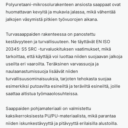
Polyuretaani-mikrosolurakenteen ansiosta saappaat ovat
huomattavan kevyitä ja mukavia jalassa, mikä vähentää
jalkojen väsymistä pitkien työvuorojen aikana.
Turvasaappaiden rakenteessa on panostettu
kestävyyteen ja turvallisuuteen. Ne täyttävät EN ISO
20345: S5 SRC -turvaluokituksen vaatimukset, mikä
tarkoittaa, että käyttäjä voi luottaa niiden suojaavan jalkoja
useilta eri vaaroilta. Teräksinen varvassuoja ja
naulaanastumissuoja lisäävät niiden
turvallisuusominaisuuksia, tarjoten tehokasta suojaa
esimerkiksi putoavilta esineiltä ja teräviltä esineiltä, joille
saattaa altistua työmaaolosuhteissa.
Saappaiden pohjamateriaali on valmistettu
kaksikerroksisesta PU/PU-materiaalista, mikä parantaa
niiden iskunkestävyyttä ja pitävyyttä erilaisilla alustoilla.