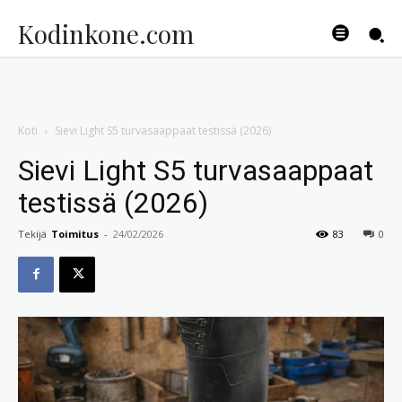
Kodinkone.com
Koti
Sievi Light S5 turvasaappaat testissä (2026)
Sievi Light S5 turvasaappaat
testissä (2026)
Tekijä
Toimitus
-
24/02/2026
83
0