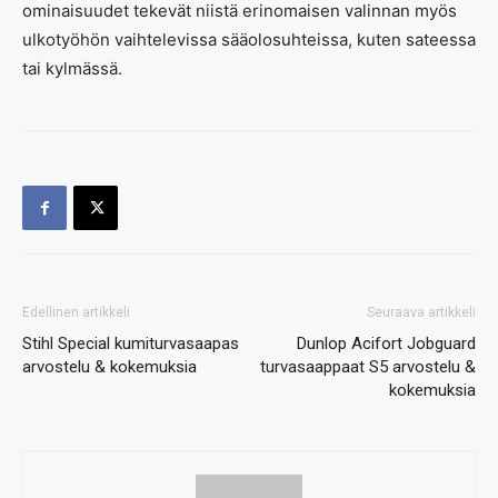
ominaisuudet tekevät niistä erinomaisen valinnan myös
ulkotyöhön vaihtelevissa sääolosuhteissa, kuten sateessa
tai kylmässä.
Edellinen artikkeli
Seuraava artikkeli
Stihl Special kumiturvasaapas
Dunlop Acifort Jobguard
arvostelu & kokemuksia
turvasaappaat S5 arvostelu &
kokemuksia