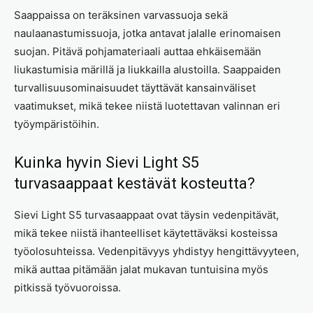
Saappaissa on teräksinen varvassuoja sekä
naulaanastumissuoja, jotka antavat jalalle erinomaisen
suojan. Pitävä pohjamateriaali auttaa ehkäisemään
liukastumisia märillä ja liukkailla alustoilla. Saappaiden
turvallisuusominaisuudet täyttävät kansainväliset
vaatimukset, mikä tekee niistä luotettavan valinnan eri
työympäristöihin.
Kuinka hyvin Sievi Light S5
turvasaappaat kestävät kosteutta?
Sievi Light S5 turvasaappaat ovat täysin vedenpitävät,
mikä tekee niistä ihanteelliset käytettäväksi kosteissa
työolosuhteissa. Vedenpitävyys yhdistyy hengittävyyteen,
mikä auttaa pitämään jalat mukavan tuntuisina myös
pitkissä työvuoroissa.