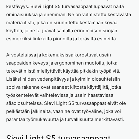
kestävyys. Sievi Light S5 turvasaappaat lupaavat näitä
ominaisuuksia ja enemmän. Ne on valmistettu kestävästä
materiaalista, joka on suunniteltu kestämään kovaa
käyttöä, ja ne tarjoavat samalla erinomaisen suojan
esimerkiksi liukkailta pinnoilta ja teräviltä esineiltä.
Arvosteluissa ja kokemuksissa korostuvat usein
saappaiden keveys ja ergonominen muotoilu, jotka
tekevät niistä miellyttävät käyttää pitkiäkin työpäiviä.
Lisäksi niiden vedenpitävyys ja kylmiin olosuhteisiin
sopiva rakenne ovat saaneet kiitosta käyttäjiltä, jotka
työskentelevät vaihtelevissa ja usein haastavissa
sääolosuhteissa. Sievi Light S5 turvasaappaat eivät ole
pelkästään jalkineita, vaan ne ovat työväline, joka voi
parantaa työmukavuutta ja turvallisuutta merkittävästi.
Sievi Light S5 turvasaappaat