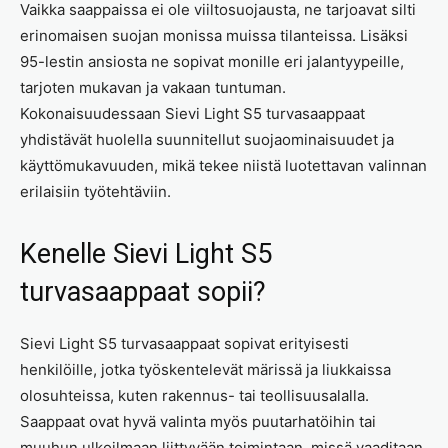
Vaikka saappaissa ei ole viiltosuojausta, ne tarjoavat silti
erinomaisen suojan monissa muissa tilanteissa. Lisäksi
95-lestin ansiosta ne sopivat monille eri jalantyypeille,
tarjoten mukavan ja vakaan tuntuman.
Kokonaisuudessaan Sievi Light S5 turvasaappaat
yhdistävät huolella suunnitellut suojaominaisuudet ja
käyttömukavuuden, mikä tekee niistä luotettavan valinnan
erilaisiin työtehtäviin.
Kenelle Sievi Light S5
turvasaappaat sopii?
Sievi Light S5 turvasaappaat sopivat erityisesti
henkilöille, jotka työskentelevät märissä ja liukkaissa
olosuhteissa, kuten rakennus- tai teollisuusalalla.
Saappaat ovat hyvä valinta myös puutarhatöihin tai
muuhun ulkoilmaan liittyvään toimintaan, missä vaaditaan