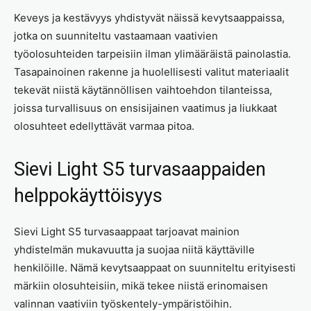
Keveys ja kestävyys yhdistyvät näissä kevytsaappaissa,
jotka on suunniteltu vastaamaan vaativien
työolosuhteiden tarpeisiin ilman ylimääräistä painolastia.
Tasapainoinen rakenne ja huolellisesti valitut materiaalit
tekevät niistä käytännöllisen vaihtoehdon tilanteissa,
joissa turvallisuus on ensisijainen vaatimus ja liukkaat
olosuhteet edellyttävät varmaa pitoa.
Sievi Light S5 turvasaappaiden
helppokäyttöisyys
Sievi Light S5 turvasaappaat tarjoavat mainion
yhdistelmän mukavuutta ja suojaa niitä käyttäville
henkilöille. Nämä kevytsaappaat on suunniteltu erityisesti
märkiin olosuhteisiin, mikä tekee niistä erinomaisen
valinnan vaativiin työskentely-ympäristöihin.