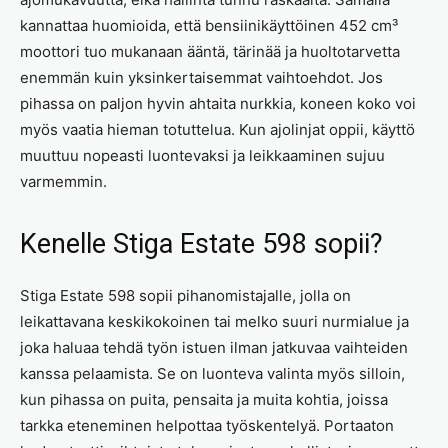
kannattaa huomioida, että bensiinikäyttöinen 452 cm³
moottori tuo mukanaan ääntä, tärinää ja huoltotarvetta
enemmän kuin yksinkertaisemmat vaihtoehdot. Jos
pihassa on paljon hyvin ahtaita nurkkia, koneen koko voi
myös vaatia hieman totuttelua. Kun ajolinjat oppii, käyttö
muuttuu nopeasti luontevaksi ja leikkaaminen sujuu
varmemmin.
Kenelle Stiga Estate 598 sopii?
Stiga Estate 598 sopii pihanomistajalle, jolla on
leikattavana keskikokoinen tai melko suuri nurmialue ja
joka haluaa tehdä työn istuen ilman jatkuvaa vaihteiden
kanssa pelaamista. Se on luonteva valinta myös silloin,
kun pihassa on puita, pensaita ja muita kohtia, joissa
tarkka eteneminen helpottaa työskentelyä. Portaaton