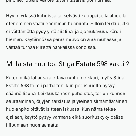
Hyvin jyrkissä kohdissa tai selvästi kuoppaisella alueella
eteneminen vaatii enemmän huomiota. Silloin leikkuujälki
ei välttämättä pysy yhtä siistinä, ja ajomukavuus kärsii
hieman. Käytännössä paras neuvo on ajaa rauhassa ja
välttää turhaa kiirettä hankalissa kohdissa.
Millaista huoltoa Stiga Estate 598 vaatii?
Kuten mikä tahansa ajettava ruohonleikkuri, myös Stiga
Estate 598 toimii parhaiten, kun perushuolto pysyy
säännöllisenä. Leikkuukannen puhdistus, terien kunnon
seuraaminen, öljyjen tarkistus ja yleinen silmämääräinen
huolenpito pitävät laitteen iskussa. Kun nämä tekee
ajallaan, käyttö pysyy varmana eikä suorituskyky pääse
hiipumaan huomaamatta.