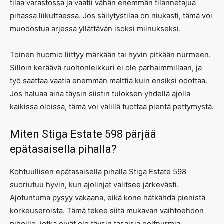
tilaa varastossa ja vaatii vähän enemmän tilannetajua
pihassa liikuttaessa. Jos säilytystilaa on niukasti, tämä voi
muodostua arjessa yllättävän isoksi miinukseksi.
Toinen huomio liittyy märkään tai hyvin pitkään nurmeen.
Silloin keräävä ruohonleikkuri ei ole parhaimmillaan, ja
työ saattaa vaatia enemmän malttia kuin ensiksi odottaa.
Jos haluaa aina täysin siistin tuloksen yhdellä ajolla
kaikissa oloissa, tämä voi välillä tuottaa pientä pettymystä.
Miten Stiga Estate 598 pärjää
epätasaisella pihalla?
Kohtuullisen epätasaisella pihalla Stiga Estate 598
suoriutuu hyvin, kun ajolinjat valitsee järkevästi.
Ajotuntuma pysyy vakaana, eikä kone hätkähdä pienistä
korkeuseroista. Tämä tekee siitä mukavan vaihtoehdon
pihoille, jotka eivät ole täysin tasaisia golfnurmia.