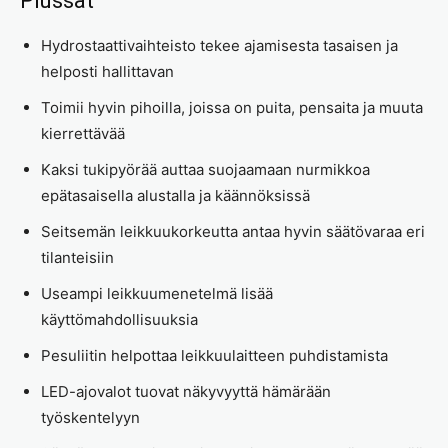
Plussat
Hydrostaattivaihteisto tekee ajamisesta tasaisen ja
helposti hallittavan
Toimii hyvin pihoilla, joissa on puita, pensaita ja muuta
kierrettävää
Kaksi tukipyörää auttaa suojaamaan nurmikkoa
epätasaisella alustalla ja käännöksissä
Seitsemän leikkuukorkeutta antaa hyvin säätövaraa eri
tilanteisiin
Useampi leikkuumenetelmä lisää
käyttömahdollisuuksia
Pesuliitin helpottaa leikkuulaitteen puhdistamista
LED-ajovalot tuovat näkyvyyttä hämärään
työskentelyyn