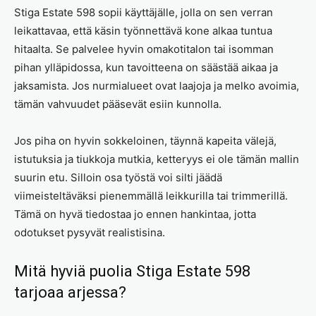
Stiga Estate 598 sopii käyttäjälle, jolla on sen verran
leikattavaa, että käsin työnnettävä kone alkaa tuntua
hitaalta. Se palvelee hyvin omakotitalon tai isomman
pihan ylläpidossa, kun tavoitteena on säästää aikaa ja
jaksamista. Jos nurmialueet ovat laajoja ja melko avoimia,
tämän vahvuudet pääsevät esiin kunnolla.
Jos piha on hyvin sokkeloinen, täynnä kapeita välejä,
istutuksia ja tiukkoja mutkia, ketteryys ei ole tämän mallin
suurin etu. Silloin osa työstä voi silti jäädä
viimeisteltäväksi pienemmällä leikkurilla tai trimmerillä.
Tämä on hyvä tiedostaa jo ennen hankintaa, jotta
odotukset pysyvät realistisina.
Mitä hyviä puolia Stiga Estate 598
tarjoaa arjessa?