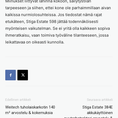
Miinukset liittyvät lähinnä kokoon, säilytystilan
tarpeeseen ja siihen, ettei kone ole parhaimmillaan aivan
kaikissa nurmiolosuhteissa. Jos tiedostat nämä rajat
etukäteen, Stiga Estate 598 jättää todennäköisesti
myönteisen vaikutelman. Se ei yritä olla kaikkeen sopiva
ihmeratkaisu, vaan toimiva työväline tilanteeseen, jossa
leikattavaa on oikeasti kunnolla.
Edellinen artikkeli
Seuraava artikkeli
Weitech tuholaiskarkotin 140
Stiga Estate 384E
m² arvostelu & kokemuksia
akkukäyttöinen