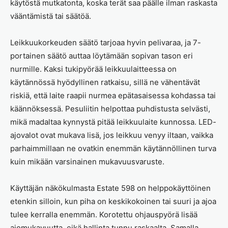
käytöstä mutkatonta, koska terät saa päälle ilman raskasta
vääntämistä tai säätöä.
Leikkuukorkeuden säätö tarjoaa hyvin pelivaraa, ja 7-
portainen säätö auttaa löytämään sopivan tason eri
nurmille. Kaksi tukipyörää leikkuulaitteessa on
käytännössä hyödyllinen ratkaisu, sillä ne vähentävät
riskiä, että laite raapii nurmea epätasaisessa kohdassa tai
käännöksessä. Pesuliitin helpottaa puhdistusta selvästi,
mikä madaltaa kynnystä pitää leikkuulaite kunnossa. LED-
ajovalot ovat mukava lisä, jos leikkuu venyy iltaan, vaikka
parhaimmillaan ne ovatkin enemmän käytännöllinen turva
kuin mikään varsinainen mukavuusvaruste.
Käyttäjän näkökulmasta Estate 598 on helppokäyttöinen
etenkin silloin, kun piha on keskikokoinen tai suuri ja ajoa
tulee kerralla enemmän. Korotettu ohjauspyörä lisää
ajomukavuutta, eikä hallinta tunnu raskaalta. Samalla