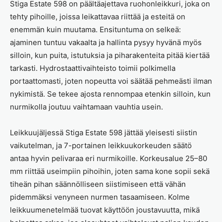
Stiga Estate 598 on päältäajettava ruohonleikkuri, joka on
tehty pihoille, joissa leikattavaa riittää ja esteitä on
enemmän kuin muutama. Ensituntuma on selkeä:
ajaminen tuntuu vakaalta ja hallinta pysyy hyvänä myös
silloin, kun puita, istutuksia ja piharakenteita pitää kiertää
tarkasti. Hydrostaattivaihteisto toimii polkimella
portaattomasti, joten nopeutta voi säätää pehmeästi ilman
nykimistä. Se tekee ajosta rennompaa etenkin silloin, kun
nurmikolla joutuu vaihtamaan vauhtia usein.
Leikkuujäljessä Stiga Estate 598 jättää yleisesti siistin
vaikutelman, ja 7-portainen leikkuukorkeuden säätö
antaa hyvin pelivaraa eri nurmikoille. Korkeusalue 25–80
mm riittää useimpiin pihoihin, joten sama kone sopii sekä
tiheän pihan säännölliseen siistimiseen että vähän
pidemmäksi venyneen nurmen tasaamiseen. Kolme
leikkuumenetelmää tuovat käyttöön joustavuutta, mikä