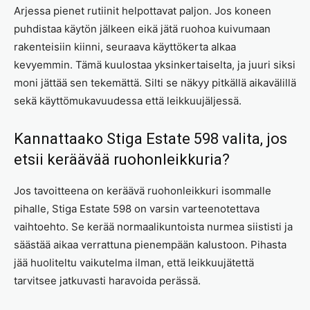
Arjessa pienet rutiinit helpottavat paljon. Jos koneen
puhdistaa käytön jälkeen eikä jätä ruohoa kuivumaan
rakenteisiin kiinni, seuraava käyttökerta alkaa
kevyemmin. Tämä kuulostaa yksinkertaiselta, ja juuri siksi
moni jättää sen tekemättä. Silti se näkyy pitkällä aikavälillä
sekä käyttömukavuudessa että leikkuujäljessä.
Kannattaako Stiga Estate 598 valita, jos
etsii keräävää ruohonleikkuria?
Jos tavoitteena on keräävä ruohonleikkuri isommalle
pihalle, Stiga Estate 598 on varsin varteenotettava
vaihtoehto. Se kerää normaalikuntoista nurmea siististi ja
säästää aikaa verrattuna pienempään kalustoon. Pihasta
jää huoliteltu vaikutelma ilman, että leikkuujätettä
tarvitsee jatkuvasti haravoida perässä.