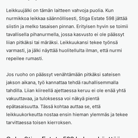
Leikkuujälki on tämän laitteen vahvoja puolia. Kun
nurmikkoa leikkaa säännöllisesti, Stiga Estate 598 jättää
siistin ja melko tasaisen pinnan. Erityisen hyvin se toimii
tavallisella pihanurmella, jossa kasvusto ei ole päässyt
liian pitkäksi tai märäksi. Leikkuukansi tekee työnsä
varmasti, ja jälki näyttää huolitellulta ilman, että nurmi
repeilee rumasti.
Jos ruoho on päässyt venähtämään pitkäksi sateisen
jakson aikana, työ kannattaa tehdä rauhallisemmalla
tahdilla. Liian kiireellä ajettaessa keruu ei ole enää yhtä
vakuuttavaa, ja tuloksessa voi näkyä pientä
epätasaisuutta. Tässä kohtaa auttaa se, että
leikkuukorkeutta nostaa ensin hieman ylemmäs ja tekee
tarvittaessa toisen kierroksen.