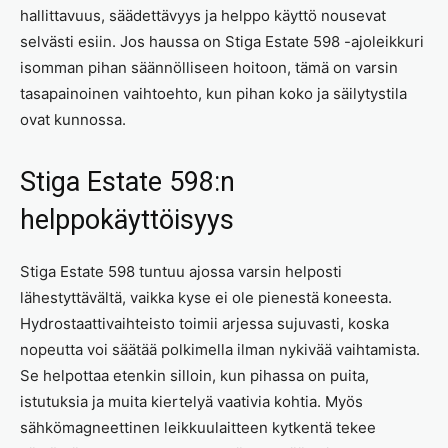
hallittavuus, säädettävyys ja helppo käyttö nousevat
selvästi esiin. Jos haussa on Stiga Estate 598 -ajoleikkuri
isomman pihan säännölliseen hoitoon, tämä on varsin
tasapainoinen vaihtoehto, kun pihan koko ja säilytystila
ovat kunnossa.
Stiga Estate 598:n
helppokäyttöisyys
Stiga Estate 598 tuntuu ajossa varsin helposti
lähestyttävältä, vaikka kyse ei ole pienestä koneesta.
Hydrostaattivaihteisto toimii arjessa sujuvasti, koska
nopeutta voi säätää polkimella ilman nykivää vaihtamista.
Se helpottaa etenkin silloin, kun pihassa on puita,
istutuksia ja muita kiertelyä vaativia kohtia. Myös
sähkömagneettinen leikkuulaitteen kytkentä tekee