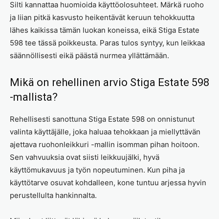
Silti kannattaa huomioida käyttöolosuhteet. Märkä ruoho
ja liian pitkä kasvusto heikentävät keruun tehokkuutta
lähes kaikissa tämän luokan koneissa, eikä Stiga Estate
598 tee tässä poikkeusta. Paras tulos syntyy, kun leikkaa
säännöllisesti eikä päästä nurmea yllättämään.
Mikä on rehellinen arvio Stiga Estate 598
-mallista?
Rehellisesti sanottuna Stiga Estate 598 on onnistunut
valinta käyttäjälle, joka haluaa tehokkaan ja miellyttävän
ajettava ruohonleikkuri -mallin isomman pihan hoitoon.
Sen vahvuuksia ovat siisti leikkuujälki, hyvä
käyttömukavuus ja työn nopeutuminen. Kun piha ja
käyttötarve osuvat kohdalleen, kone tuntuu arjessa hyvin
perustellulta hankinnalta.