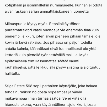
kotipihaan ja isommallekin nurmialueelle, kunhan ei odota
aivan raskaan sarjan ammattilaiskoneen luonnetta.
Miinuspuolia löytyy myös. Bensiinikäyttöinen
puutarhatraktori vaatii huoltoa ja vie enemmän tilaa kuin
pienempi leikkuri, joten aivan pieneen pihaan tämä ei ole
kovin järkevä ratkaisu. Jos pihassa on paljon todella
ahtaita kulmia, käännökset eivät luonnollisesti ole yhtä
ketteriä kuin pienellä työnnettävällä mallilla. Myös
epätasaisella tontilla kannattaa säätää vauhti
rauhalliseksi, jotta leikkuujälki pysyy siistinä ja ajo tuntuu
hallitulta.
Stiga Estate 598 sopii parhaiten käyttäjälle, joka haluaa
tehdä nurmikon hoidosta nopeampaa ja vähän
mukavampaa ilman turhaa säätöä. Se ei yritä olla
hienostelukone, vaan käytännöllinen ajoleikkuri, jossa