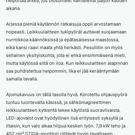
helpottaa arkea, jos olosuhteet vaihtelevat paljon kauden
aikana.
Arjessa pieniä käytännön ratkaisuja oppii arvostamaan
nopeasti. Leikkuulaitteen tukipyörät auttavat suojaamaan
nurmikkoa käännöksissä ja epätasaisessa maastossa,
eikä kansi raavi maata yhtä herkästi. Pesuliitin on myös
sellainen yksityiskohta, jota ei ehkä ensimmäisenä mieti,
mutta käytössä siitä on iloa. Kun leikkuulaitteen alapinnan
saa puhdistettua helpommin, lika ei jää kerääntymään
samalla tavalla.
Ajomukavuus on tällä tasolla hyvä. Korotettu ohjauspyörä
tuntuu luontevalta käsissä, ja sähkömagneettinen
leikkuulaitteen kytkentä tekee käytöstä suoraviivaista.
LED-ajovalot ovat hyödyllinen lisä erityisesti syksyllä ja
iltaisin, kun valo alkaa hiipua kesken työn. 7,9 kW teho ja
452 cm³ STIGA-moottori riittävät hyvin tavalliseen