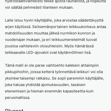
hydrostaattivaihteisto tekee ajosta rauhallista, ja nopeutta
voi säätää pehmeästi tilanteen mukaan.
Laite istuu hyvin käyttäjälle, joka arvostaa säädettävyyttä
arjen käytössä. Seitsemänportainen leikkuukorkeus antaa
mahdollisuuden muuttaa jälkeä nurmikon kunnon ja
vuodenajan mukaan, ja eri leikkuumenetelmät tuovat
joustoa vaihteleviin olosuhteisiin. Myös hämärässä
leikkaavalle LED-ajovalot ovat käytännöllinen lisä.
Tämä malli ei ole paras vaihtoehto kaikkein ahtaimpiin
pikkupihoihin, joissa ketterä työnnettävä leikkuri voi olla
yksinkertaisempi ratkaisu. Se sopii paremmin käyttäjälle,
joka haluaa yhdistää ajomukavuuden, tasaisen
etenemisen ja hieman enemmän kapasiteettia kuin
perusmallissa.