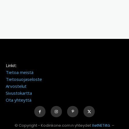
Linkit:
Tietoa meistä
Tietosuojaseloste
Arvostelut
Sivustokartta
Ota yhteyttä
© Copyright - Kodinkone.com:n yhteydet
XetNETiltä
. –