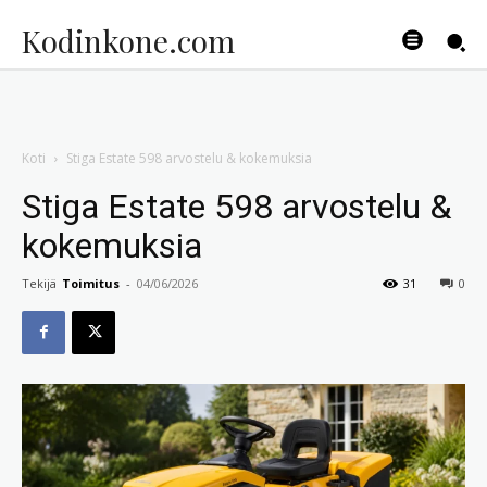
Kodinkone.com
Koti
Stiga Estate 598 arvostelu & kokemuksia
Stiga Estate 598 arvostelu &
kokemuksia
Tekijä
Toimitus
-
04/06/2026
31
0