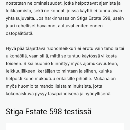
nostetaan ne ominaisuudet, jotka helpottavat ajamista ja
leikkaamista, sekä ne kohdat, joissa käyttö ei tunnu aivan
yhtä sujuvalta. Jos harkinnassa on Stiga Estate 598, usein
juuri rehelliset havainnot auttavat eniten ennen
ostopäätöstä.
Hyvä päältäajettava ruohonleikkuri ei erotu vain teholla tai
ulkonäöllä, vaan sillä, miltä se tuntuu käytössä viikosta
toiseen. Siksi huomio kiinnittyy myös ajomukavuuteen,
leikkuujälkeen, kerääjän toimintaan ja siihen, kuinka
helposti kone mukautuu erilaisille pihoille. Mukana on
myös huomioita mahdollisista miinuksista, jotta
kokonaiskuva pysyy tasapainoisena ja hyödyllisenä.
Stiga Estate 598 testissä