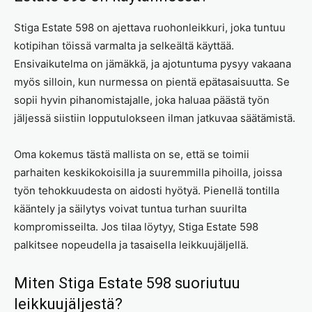
Stiga Estate 598 on ajettava ruohonleikkuri, joka tuntuu
kotipihan töissä varmalta ja selkeältä käyttää.
Ensivaikutelma on jämäkkä, ja ajotuntuma pysyy vakaana
myös silloin, kun nurmessa on pientä epätasaisuutta. Se
sopii hyvin pihanomistajalle, joka haluaa päästä työn
jäljessä siistiin lopputulokseen ilman jatkuvaa säätämistä.
Oma kokemus tästä mallista on se, että se toimii
parhaiten keskikokoisilla ja suuremmilla pihoilla, joissa
työn tehokkuudesta on aidosti hyötyä. Pienellä tontilla
kääntely ja säilytys voivat tuntua turhan suurilta
kompromisseilta. Jos tilaa löytyy, Stiga Estate 598
palkitsee nopeudella ja tasaisella leikkuujäljellä.
Miten Stiga Estate 598 suoriutuu
leikkuujäljestä?