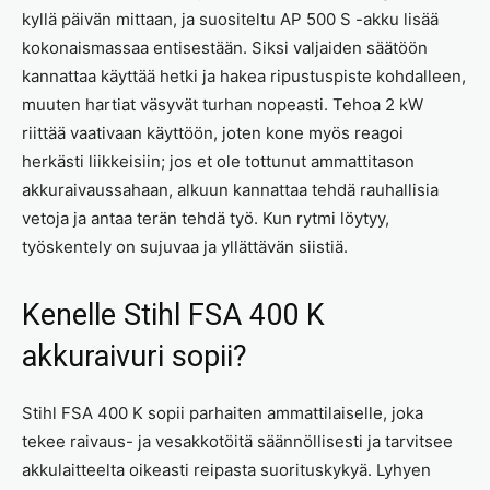
kyllä päivän mittaan, ja suositeltu AP 500 S -akku lisää
kokonaismassaa entisestään. Siksi valjaiden säätöön
kannattaa käyttää hetki ja hakea ripustuspiste kohdalleen,
muuten hartiat väsyvät turhan nopeasti. Tehoa 2 kW
riittää vaativaan käyttöön, joten kone myös reagoi
herkästi liikkeisiin; jos et ole tottunut ammattitason
akkuraivaussahaan, alkuun kannattaa tehdä rauhallisia
vetoja ja antaa terän tehdä työ. Kun rytmi löytyy,
työskentely on sujuvaa ja yllättävän siistiä.
Kenelle Stihl FSA 400 K
akkuraivuri sopii?
Stihl FSA 400 K sopii parhaiten ammattilaiselle, joka
tekee raivaus- ja vesakkotöitä säännöllisesti ja tarvitsee
akkulaitteelta oikeasti reipasta suorituskykyä. Lyhyen