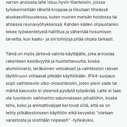
varren ansiosta laite istuu hyvin tilanteisiin, joissa
työskennellään lähellä kroppaa ja liikutaan tiheässä
aluskasvillisuudessa, kuten nuoren metsän hoidossa tai
ahtaissa reunavyöhykkeissä. Kahden käden ohjaustanko
tekee työskentelystä hallittua ja vähentää hosumisen
tarvetta, kun kaato- ja siirtolinjoja pitää ohjata tarkasti.
Tämä on myös järkevä valinta käyttäjälle, joka arvostaa
rakenteen kestävyyttä ja huollettavuutta, koska
alumiinivarsi, teräksinen vetoakseli ja vaihteiston rasvan
täyttöruuvi viittaavat pitkään käyttöikään. IPX4-suojaus
sopii vaihteleviin ulko-olosuhteisiin, joten pieni sade tai
märkä kasvusto ei yleensä pysäytä työpäivää. Laite ei taas
ole luontevin vaihtoehto satunnaiseen pihatöihin, koska
teho, koko ja ammattivaljaat kertovat siitä, että se on
tehty pitkäkestoiseen käyttöön eikä kevyeksi “otetaan
varastosta ja siistitään nopeasti” -työkaluksi.