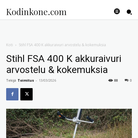
Kodinkone.com
Koti
Stihl FSA 400 K akkuraivuri arvostelu & kokemuksia
Stihl FSA 400 K akkuraivuri
arvostelu & kokemuksia
Tekijä
Toimitus
-
13/03/2026
88
0