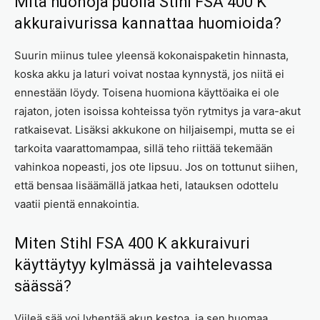
Mitä huonoja puolia Stihl FSA 400 K
akkuraivurissa kannattaa huomioida?
Suurin miinus tulee yleensä kokonaispaketin hinnasta,
koska akku ja laturi voivat nostaa kynnystä, jos niitä ei
ennestään löydy. Toisena huomiona käyttöaika ei ole
rajaton, joten isoissa kohteissa työn rytmitys ja vara-akut
ratkaisevat. Lisäksi akkukone on hiljaisempi, mutta se ei
tarkoita vaarattomampaa, sillä teho riittää tekemään
vahinkoa nopeasti, jos ote lipsuu. Jos on tottunut siihen,
että bensaa lisäämällä jatkaa heti, latauksen odottelu
vaatii pientä ennakointia.
Miten Stihl FSA 400 K akkuraivuri
käyttäytyy kylmässä ja vaihtelevassa
säässä?
Viileä sää voi lyhentää akun kestoa, ja sen huomaa