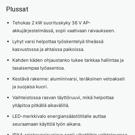
Plussat
Tehokas 2 kW suorituskyky 36 V AP-
akkujärjestelmässä, sopii vaativaan raivaukseen.
Lyhyt varsi helpottaa työskentelyä tiheässä
kasvustossa ja ahtaissa paikoissa.
Kahden käden ohjaustanko tukee tarkkaa hallintaa ja
tasaisempaa työasentoa.
Kestävä rakenne: alumiinivarsi, teräksinen vetoakseli
ja suojaisa kuori.
Vaihteistossa rasvan täyttöruuvi, mikä helpottaa
ylläpitoa pitkällä aikavälillä.
LED-merkkivalo energiansäästötilalle auttaa
seuraamaan käyttöä työn aikana.
IPX4-roiskevesisuojaus sopii ulkotöihin vaihtelevassa