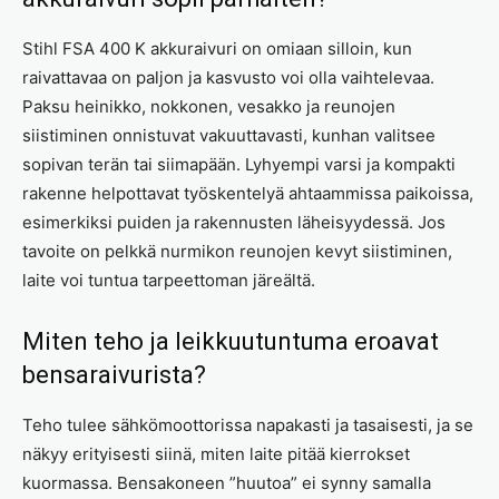
Stihl FSA 400 K akkuraivuri on omiaan silloin, kun
raivattavaa on paljon ja kasvusto voi olla vaihtelevaa.
Paksu heinikko, nokkonen, vesakko ja reunojen
siistiminen onnistuvat vakuuttavasti, kunhan valitsee
sopivan terän tai siimapään. Lyhyempi varsi ja kompakti
rakenne helpottavat työskentelyä ahtaammissa paikoissa,
esimerkiksi puiden ja rakennusten läheisyydessä. Jos
tavoite on pelkkä nurmikon reunojen kevyt siistiminen,
laite voi tuntua tarpeettoman järeältä.
Miten teho ja leikkuutuntuma eroavat
bensaraivurista?
Teho tulee sähkömoottorissa napakasti ja tasaisesti, ja se
näkyy erityisesti siinä, miten laite pitää kierrokset
kuormassa. Bensakoneen ”huutoa” ei synny samalla