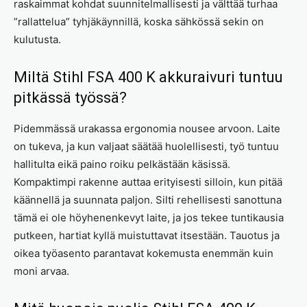
raskaimmat kohdat suunnitelmallisesti ja välttää turhaa
”rallattelua” tyhjäkäynnillä, koska sähkössä sekin on
kulutusta.
Miltä Stihl FSA 400 K akkuraivuri tuntuu
pitkässä työssä?
Pidemmässä urakassa ergonomia nousee arvoon. Laite
on tukeva, ja kun valjaat säätää huolellisesti, työ tuntuu
hallitulta eikä paino roiku pelkästään käsissä.
Kompaktimpi rakenne auttaa erityisesti silloin, kun pitää
käännellä ja suunnata paljon. Silti rehellisesti sanottuna
tämä ei ole höyhenenkevyt laite, ja jos tekee tuntikausia
putkeen, hartiat kyllä muistuttavat itsestään. Tauotus ja
oikea työasento parantavat kokemusta enemmän kuin
moni arvaa.