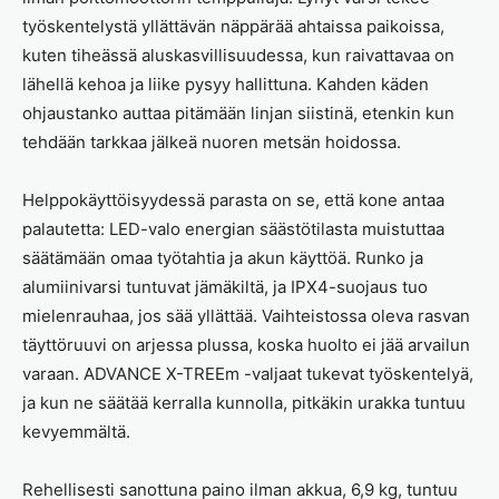
työskentelystä yllättävän näppärää ahtaissa paikoissa,
kuten tiheässä aluskasvillisuudessa, kun raivattavaa on
lähellä kehoa ja liike pysyy hallittuna. Kahden käden
ohjaustanko auttaa pitämään linjan siistinä, etenkin kun
tehdään tarkkaa jälkeä nuoren metsän hoidossa.
Helppokäyttöisyydessä parasta on se, että kone antaa
palautetta: LED-valo energian säästötilasta muistuttaa
säätämään omaa työtahtia ja akun käyttöä. Runko ja
alumiinivarsi tuntuvat jämäkiltä, ja IPX4-suojaus tuo
mielenrauhaa, jos sää yllättää. Vaihteistossa oleva rasvan
täyttöruuvi on arjessa plussa, koska huolto ei jää arvailun
varaan. ADVANCE X-TREEm -valjaat tukevat työskentelyä,
ja kun ne säätää kerralla kunnolla, pitkäkin urakka tuntuu
kevyemmältä.
Rehellisesti sanottuna paino ilman akkua, 6,9 kg, tuntuu