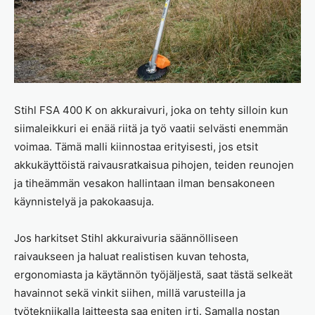
Stihl FSA 400 K on akkuraivuri, joka on tehty silloin kun
siimaleikkuri ei enää riitä ja työ vaatii selvästi enemmän
voimaa. Tämä malli kiinnostaa erityisesti, jos etsit
akkukäyttöistä raivausratkaisua pihojen, teiden reunojen
ja tiheämmän vesakon hallintaan ilman bensakoneen
käynnistelyä ja pakokaasuja.
Jos harkitset Stihl akkuraivuria säännölliseen
raivaukseen ja haluat realistisen kuvan tehosta,
ergonomiasta ja käytännön työjäljestä, saat tästä selkeät
havainnot sekä vinkit siihen, millä varusteilla ja
työtekniikalla laitteesta saa eniten irti. Samalla nostan