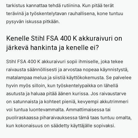
tarkistus kannattaa tehdä rutiinina. Kun pitää terät
terävinä ja työskentelytavan rauhallisena, kone tuntuu
pysyvän iskussa pitkään.
Kenelle Stihl FSA 400 K akkuraivuri on
järkevä hankinta ja kenelle ei?
Stihl FSA 400 K akkuraivuri sopii ihmiselle, joka tekee
raivausta säännöllisesti ja arvostaa nopeaa käynnistystä,
matalampaa melua ja siistiä käyttökokemusta. Se palvelee
hyvin myös silloin, kun työskentelypaikka on lähellä
asutusta ja haluaa pitää äänen kurissa. Jos raivaustarve
on satunnaista ja kohteet pieniä, kevyempi akkutrimmeri
voi tuntua luontevammalta. Ammattimaisessa tai
puoliraskaassa piharaivauksessa tämä taas tuntuu omalta,
kun kokonaisuus on säädetty käyttäjälle sopivaksi.