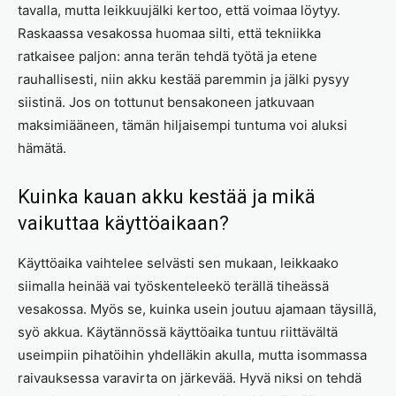
tavalla, mutta leikkuujälki kertoo, että voimaa löytyy.
Raskaassa vesakossa huomaa silti, että tekniikka
ratkaisee paljon: anna terän tehdä työtä ja etene
rauhallisesti, niin akku kestää paremmin ja jälki pysyy
siistinä. Jos on tottunut bensakoneen jatkuvaan
maksimiääneen, tämän hiljaisempi tuntuma voi aluksi
hämätä.
Kuinka kauan akku kestää ja mikä
vaikuttaa käyttöaikaan?
Käyttöaika vaihtelee selvästi sen mukaan, leikkaako
siimalla heinää vai työskenteleekö terällä tiheässä
vesakossa. Myös se, kuinka usein joutuu ajamaan täysillä,
syö akkua. Käytännössä käyttöaika tuntuu riittävältä
useimpiin pihatöihin yhdelläkin akulla, mutta isommassa
raivauksessa varavirta on järkevää. Hyvä niksi on tehdä