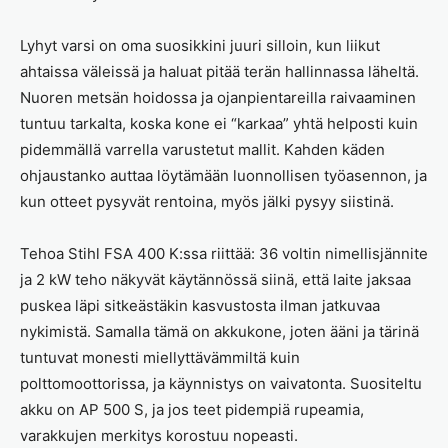
Lyhyt varsi on oma suosikkini juuri silloin, kun liikut
ahtaissa väleissä ja haluat pitää terän hallinnassa läheltä.
Nuoren metsän hoidossa ja ojanpientareilla raivaaminen
tuntuu tarkalta, koska kone ei “karkaa” yhtä helposti kuin
pidemmällä varrella varustetut mallit. Kahden käden
ohjaustanko auttaa löytämään luonnollisen työasennon, ja
kun otteet pysyvät rentoina, myös jälki pysyy siistinä.
Tehoa Stihl FSA 400 K:ssa riittää: 36 voltin nimellisjännite
ja 2 kW teho näkyvät käytännössä siinä, että laite jaksaa
puskea läpi sitkeästäkin kasvustosta ilman jatkuvaa
nykimistä. Samalla tämä on akkukone, joten ääni ja tärinä
tuntuvat monesti miellyttävämmiltä kuin
polttomoottorissa, ja käynnistys on vaivatonta. Suositeltu
akku on AP 500 S, ja jos teet pidempiä rupeamia,
varakkujen merkitys korostuu nopeasti.