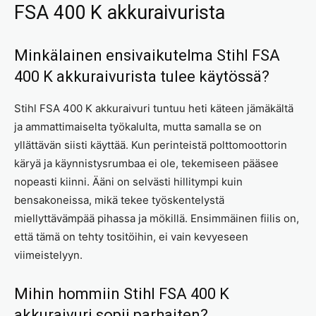
FSA 400 K akkuraivurista
Minkälainen ensivaikutelma Stihl FSA
400 K akkuraivurista tulee käytössä?
Stihl FSA 400 K akkuraivuri tuntuu heti käteen jämäkältä
ja ammattimaiselta työkalulta, mutta samalla se on
yllättävän siisti käyttää. Kun perinteistä polttomoottorin
käryä ja käynnistysrumbaa ei ole, tekemiseen pääsee
nopeasti kiinni. Ääni on selvästi hillitympi kuin
bensakoneissa, mikä tekee työskentelystä
miellyttävämpää pihassa ja mökillä. Ensimmäinen fiilis on,
että tämä on tehty tositöihin, ei vain kevyeseen
viimeistelyyn.
Mihin hommiin Stihl FSA 400 K
akkuraivuri sopii parhaiten?