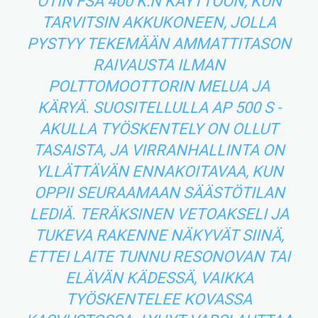
OTIN FSA 400 K:N KÄYTTÖÖN, KUN
TARVITSIN AKKUKONEEN, JOLLA
PYSTYY TEKEMÄÄN AMMATTITASON
RAIVAUSTA ILMAN
POLTTOMOOTTORIN MELUA JA
KÄRYÄ. SUOSITELLULLA AP 500 S -
AKULLA TYÖSKENTELY ON OLLUT
TASAISTA, JA VIRRANHALLINTA ON
YLLÄTTÄVÄN ENNAKOITAVAA, KUN
OPPII SEURAAMAAN SÄÄSTÖTILAN
LEDIÄ. TERÄKSINEN VETOAKSELI JA
TUKEVA RAKENNE NÄKYVÄT SIINÄ,
ETTEI LAITE TUNNU RESONOVAN TAI
ELÄVÄN KÄDESSÄ, VAIKKA
TYÖSKENTELEE KOVASSA