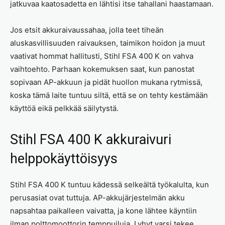
jatkuvaa kaatosadetta en lähtisi itse tahallani haastamaan.
Jos etsit akkuraivaussahaa, jolla teet tiheän
aluskasvillisuuden raivauksen, taimikon hoidon ja muut
vaativat hommat hallitusti, Stihl FSA 400 K on vahva
vaihtoehto. Parhaan kokemuksen saat, kun panostat
sopivaan AP-akkuun ja pidät huollon mukana rytmissä,
koska tämä laite tuntuu siltä, että se on tehty kestämään
käyttöä eikä pelkkää säilytystä.
Stihl FSA 400 K akkuraivuri
helppokäyttöisyys
Stihl FSA 400 K tuntuu kädessä selkeältä työkalulta, kun
perusasiat ovat tuttuja. AP-akkujärjestelmän akku
napsahtaa paikalleen vaivatta, ja kone lähtee käyntiin
ilman polttomoottorin temppuiluja. Lyhyt varsi tekee