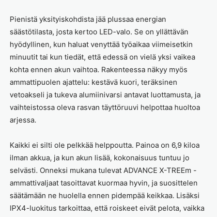
Pienistä yksityiskohdista jää plussaa energian
säästötilasta, josta kertoo LED-valo. Se on yllättävän
hyödyllinen, kun haluat venyttää työaikaa viimeisetkin
minuutit tai kun tiedät, että edessä on vielä yksi vaikea
kohta ennen akun vaihtoa. Rakenteessa näkyy myös
ammattipuolen ajattelu: kestävä kuori, teräksinen
vetoakseli ja tukeva alumiinivarsi antavat luottamusta, ja
vaihteistossa oleva rasvan täyttöruuvi helpottaa huoltoa
arjessa.
Kaikki ei silti ole pelkkää helppoutta. Painoa on 6,9 kiloa
ilman akkua, ja kun akun lisää, kokonaisuus tuntuu jo
selvästi. Onneksi mukana tulevat ADVANCE X-TREEm -
ammattivaljaat tasoittavat kuormaa hyvin, ja suosittelen
säätämään ne huolella ennen pidempää keikkaa. Lisäksi
IPX4-luokitus tarkoittaa, että roiskeet eivät pelota, vaikka