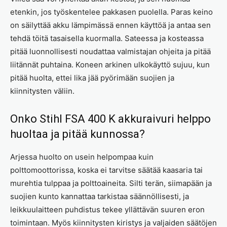
etenkin, jos työskentelee pakkasen puolella. Paras keino
on säilyttää akku lämpimässä ennen käyttöä ja antaa sen
tehdä töitä tasaisella kuormalla. Sateessa ja kosteassa
pitää luonnollisesti noudattaa valmistajan ohjeita ja pitää
liitännät puhtaina. Koneen arkinen ulkokäyttö sujuu, kun
pitää huolta, ettei lika jää pyörimään suojien ja
kiinnitysten väliin.
Onko Stihl FSA 400 K akkuraivuri helppo
huoltaa ja pitää kunnossa?
Arjessa huolto on usein helpompaa kuin
polttomoottorissa, koska ei tarvitse säätää kaasaria tai
murehtia tulppaa ja polttoaineita. Silti terän, siimapään ja
suojien kunto kannattaa tarkistaa säännöllisesti, ja
leikkuulaitteen puhdistus tekee yllättävän suuren eron
toimintaan. Myös kiinnitysten kiristys ja valjaiden säätöjen