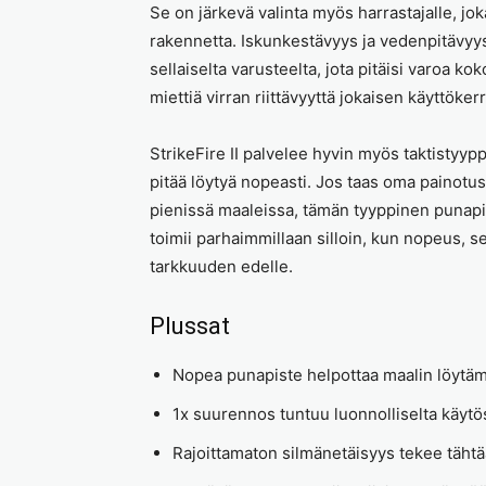
Se on järkevä valinta myös harrastajalle, jok
rakennetta. Iskunkestävyys ja vedenpitävyys
sellaiselta varusteelta, jota pitäisi varoa ko
miettiä virran riittävyyttä jokaisen käyttöke
StrikeFire II palvelee hyvin myös taktistyypp
pitää löytyä nopeasti. Jos taas oma painot
pienissä maaleissa, tämän tyyppinen punapist
toimii parhaimmillaan silloin, kun nopeus,
tarkkuuden edelle.
Plussat
Nopea punapiste helpottaa maalin löytämi
1x suurennos tuntuu luonnolliselta käytö
Rajoittamaton silmänetäisyys tekee täht