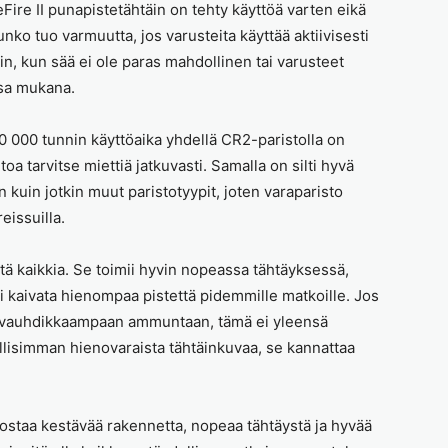
ire II punapistetähtäin on tehty käyttöä varten eikä
unko tuo varmuutta, jos varusteita käyttää aktiivisesti
n, kun sää ei ole paras mahdollinen tai varusteet
sa mukana.
0 000 tunnin käyttöaika yhdellä CR2-paristolla on
oa tarvitse miettiä jatkuvasti. Samalla on silti hyvä
 kuin jotkin muut paristotyypit, joten varaparisto
eissuilla.
tä kaikkia. Se toimii hyvin nopeassa tähtäyksessä,
 kaivata hienompaa pistettä pidemmille matkoille. Jos
 ja vauhdikkaampaan ammuntaan, tämä ei yleensä
lisimman hienovaraista tähtäinkuvaa, se kannattaa
arvostaa kestävää rakennetta, nopeaa tähtäystä ja hyvää