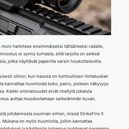
ta moni harkitsee ensimmäiseksi tähtäimeksi radalle,
nnostus ei synny turhasta, sillä tarjolla on selkeä
a, jotka näyttävät paperilla varsin houkuttelevilta.
tyisesti silloin, kun haussa on kohtuullisen hintaluokan
lla kannattaa huomioida koko, paino, pisteen näkyvyys
ssa. Kaikki ominaisuudet eivät miellytä jokaista
ökokemus auttaa muodostamaan selkeämmän kuvan.
ästä johdannosta suunnan siihen, missä StrikeFire II
a. Mukana on myös huomioita, joihin kannattaa
tta odotukset ja käytännön kokemus kohtaavat paremmin.