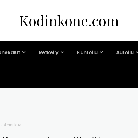
Kodinkone.com
onekalut
Retkeily
Kuntoilu
Autoilu
 & kokemuksia