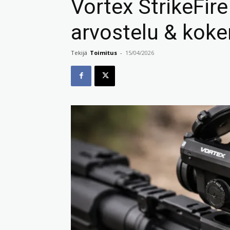
Vortex StrikeFire
arvostelu & kok
Tekijä
Toimitus
-
15/04/2026