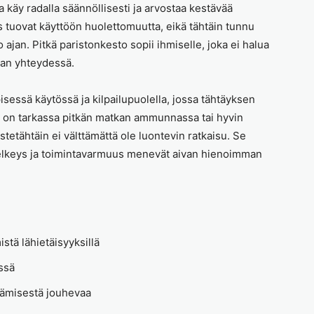
a käy radalla säännöllisesti ja arvostaa kestävää
 tuovat käyttöön huolettomuutta, eikä tähtäin tunnu
ko ajan. Pitkä paristonkesto sopii ihmiselle, joka ei halua
rran yhteydessä.
isessä käytössä ja kilpailupuolella, jossa tähtäyksen
us on tarkassa pitkän matkan ammunnassa tai hyvin
etähtäin ei välttämättä ole luontevin ratkaisu. Se
 selkeys ja toimintavarmuus menevät aivan hienoimman
stä lähietäisyyksillä
ssä
äämisestä jouhevaa