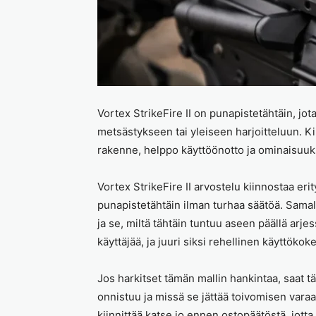
Vortex StrikeFire II on punapistetähtäin, jo
metsästykseen tai yleiseen harjoitteluun. Kii
rakenne, helppo käyttöönotto ja ominaisuuksi
Vortex StrikeFire II arvostelu kiinnostaa eri
punapistetähtäin ilman turhaa säätöä. Sama
ja se, miltä tähtäin tuntuu aseen päällä arje
käyttäjää, ja juuri siksi rehellinen käytt
Jos harkitset tämän mallin hankintaa, saat t
onnistuu ja missä se jättää toivomisen vara
kiinnittää katse jo ennen ostopäätöstä, jo