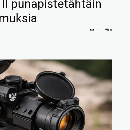
 II punapistetähtäin
emuksia
61
0