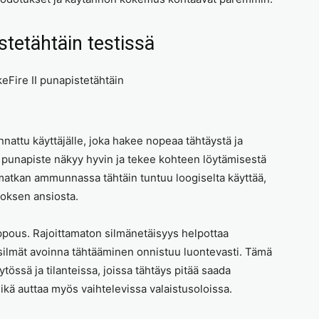
stetähtäin testissä
nnattu käyttäjälle, joka hakee nopeaa tähtäystä ja
 punapiste näkyy hyvin ja tekee kohteen löytämisestä
imatkan ammunnassa tähtäin tuntuu loogiselta käyttää,
oksen ansiosta.
ppous. Rajoittamaton silmänetäisyys helpottaa
lmät avoinna tähtääminen onnistuu luontevasti. Tämä
tössä ja tilanteissa, joissa tähtäys pitää saada
ikä auttaa myös vaihtelevissa valaistusoloissa.