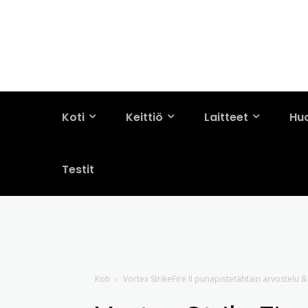
Koti
Keittiö
Laitteet
Hu
Testit
Koti
Vortex StrikeFire II punapistetähtäin arvostelu