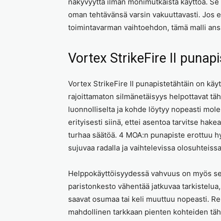
näkyvyyttä ilman monimutkaista käyttöä. Se e
oman tehtävänsä varsin vakuuttavasti. Jos et
toimintavarman vaihtoehdon, tämä malli ans
Vortex StrikeFire II puna
Vortex StrikeFire II punapistetähtäin on käy
rajoittamaton silmänetäisyys helpottavat täh
luonnolliselta ja kohde löytyy nopeasti mo
erityisesti siinä, ettei asentoa tarvitse ha
turhaa säätöä. 4 MOA:n punapiste erottuu h
sujuvaa radalla ja vaihtelevissa olosuhteissa
Helppokäyttöisyydessä vahvuus on myös se, e
paristonkesto vähentää jatkuvaa tarkistelua
saavat osumaa tai keli muuttuu nopeasti. Re
mahdollinen tarkkaan pienten kohteiden täh