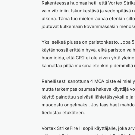
Rakenteessa huomaa heti, että Vortex StrikeF
vain vitriiniin. Iskunkestävä ja vedenpitävä r
ulkona. Tämä tuo mielenrauhaa etenkin silloi
joutuvat kulkemaan kovemmassakin menos
Yksi selkeä plussa on paristonkesto. Jopa 5
käytännössä erittäin hyvä, eikä pariston vaiht
huomioida, että CR2 ei ole aivan yhtä yleinen
kannattaa pitää mukana etenkin pidemmillä r
Rehellisesti sanottuna 4 MOA piste ei mielly
mutta tarkempaa osumaa hakeva käyttäjä voi
käyttö painottuu selvästi lähietäisyyksille
muodostu ongelmaksi. Jos taas haet mahdol
tiedostaa etukäteen.
Vortex StrikeFire II sopii käyttäjälle, joka 