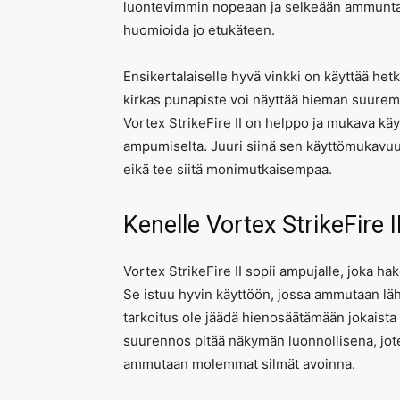
luontevimmin nopeaan ja selkeään ammuntaan
huomioida jo etukäteen.
Ensikertalaiselle hyvä vinkki on käyttää hetk
kirkas punapiste voi näyttää hieman suurem
Vortex StrikeFire II on helppo ja mukava käyt
ampumiselta. Juuri siinä sen käyttömukavuu
eikä tee siitä monimutkaisempaa.
Kenelle Vortex StrikeFire I
Vortex StrikeFire II sopii ampujalle, joka h
Se istuu hyvin käyttöön, jossa ammutaan läh
tarkoitus ole jäädä hienosäätämään jokaista
suurennos pitää näkymän luonnollisena, joten
ammutaan molemmat silmät avoinna.