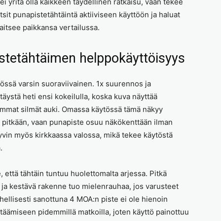
i yritä olla kaikkeen täydellinen ratkaisu, vaan tekee
sit punapistetähtäintä aktiiviseen käyttöön ja haluat
aitsee paikkansa vertailussa.
pistetähtäimen helppokäyttöisyys
tössä varsin suoraviivainen. 1x suurennos ja
täystä heti ensi kokeilulla, koska kuva näyttää
lemmat silmät auki. Omassa käytössä tämä näkyy
kea pitkään, vaan punapiste osuu näkökenttään ilman
yvin myös kirkkaassa valossa, mikä tekee käytöstä
.
ttä tähtäin tuntuu huolettomalta arjessa. Pitkä
, ja kestävä rakenne tuo mielenrauhaa, jos varusteet
hellisesti sanottuna 4 MOA:n piste ei ole hienoin
täämiseen pidemmillä matkoilla, joten käyttö painottuu