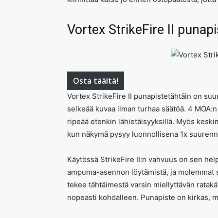
Vortex StrikeFire II punapi
Osta täältä!
Vortex StrikeFire II punapistetähtäin on suu
selkeää kuvaa ilman turhaa säätöä. 4 MOA:n
ripeää etenkin lähietäisyyksillä. Myös kesk
kun näkymä pysyy luonnollisena 1x suurenn
Käytössä StrikeFire II:n vahvuus on sen hel
ampuma-asennon löytämistä, ja molemmat si
tekee tähtäimestä varsin miellyttävän ratakäy
nopeasti kohdalleen. Punapiste on kirkas, m