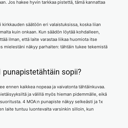
. Jos hakee hyvin tarkkaa pistettä, tämä kannattaa
i kirkkauden säätöön eri valaistuksissa, koska liian
malta kuin onkaan. Kun säädön löytää kohdalleen,
tää ilman, että laite varastaa liikaa huomiota itse
s mielestäni näkyy parhaiten: tähtäin tukee tekemistä
I punapistetähtäin sopii?
akee ennen kaikkea nopeaa ja vaivatonta tähtäinkuvaa.
ietäisyyksiltä ja välillä myös hieman pidemmälle, eikä
 suoritusta. 4 MOA:n punapiste näkyy selkeästi ja 1x
 laite tuntuu luontevalta varsinkin silloin, kun